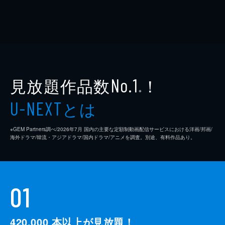
見放題作品数
！
No.1
※
とは
U-NEXT
※GEM Partners調べ/2026年7⽉ 国内の主要な定額制動画配信サービスにおける洋画/邦画/
海外ドラマ/韓流・アジアドラマ/国内ドラマ/アニメを調査。別途、有料作品あり。
01
420,000
本以上が見放題！