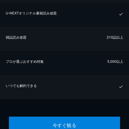
U-NEXTオリジナル書籍読み放題
雑誌読み放題
210誌以上
プロが選ぶおすすめ特集
5,000以上
いつでも解約できる
今すぐ観る