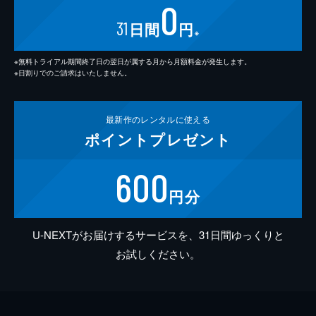
0
31
日間
円
※
※無料トライアル期間終了日の翌日が属する月から月額料金が発生します。
※日割りでのご請求はいたしません。
最新作の
レンタルに使える
ポイント
プレゼント
600
円分
U-NEXTがお届けするサービスを、31日間ゆっくりと
お試しください。