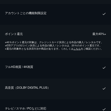
アカウントごとの機能制限設定
ポイント還元
最⼤40%
※
※
40％ポイント還元の対象は、クレジットカード決済による作品の購入 / レンタルです。
※
iOSアプリのUコイン決済による作品の購入 / レンタルは、20％のポイント還元です。
※
還元の対象外となる決済方法や商品があります。くわしくは
こちら
をご確認ください。
フルHD画質 / 4K画質
⾼⾳質（DOLBY DIGITAL PLUS）
テレビ / スマホ / PCなどに対応