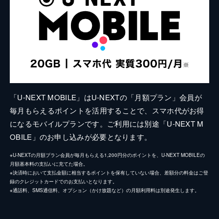
「U-NEXT MOBILE」はU-NEXTの「月額プラン」会員が
毎月もらえるポイントを活用することで、スマホ代がお得
になるモバイルプランです。ご利用には別途「U-NEXT M
OBILE」のお申し込みが必要となります。
※U-NEXTの月額プラン会員が毎月もらえる1,200円分のポイントを、U-NEXT MOBILEの
月額基本料の支払いに充てた場合。
※決済時において支払金額に相当するポイントを保有していない場合、差額分の料金はご登
録のクレジットカードでのお支払いとなります。
※通話料、SMS通信料、オプション（かけ放題など）の月額利用料は別途発生します。