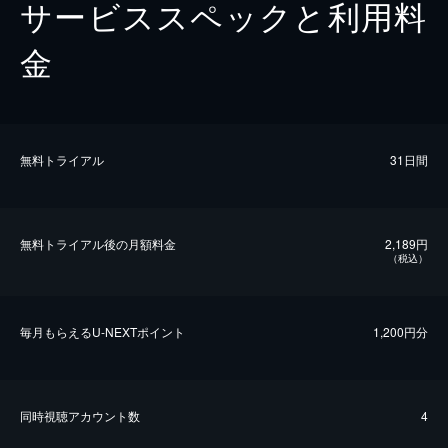
サービススペックと利用料
金
無料トライアル
31日間
無料トライアル後の⽉額料金
2,189円
（税込）
毎⽉もらえるU-NEXTポイント
1,200円分
同時視聴アカウント数
4