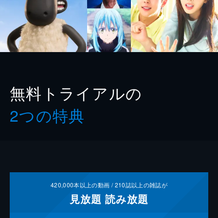
無料トライアルの
2つの特典
420,000
本以上の動画 /
210
誌以上の雑誌が
見放題
読み放題