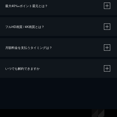
最大40%
ポイント還元とは？
※
※
作品によって必要なポイントが異なります。
フルHD画質 / 4K画質とは？
月額料金を支払うタイミングは？
※
40％ポイント還元の対象は、クレジットカード決済による作品の購入 / レンタルです。
※
iOSアプリのUコイン決済による作品の購入 / レンタルは、20％のポイント還元です。
※
還元の対象外となる決済方法や商品があります。くわしくは
こちら
をご確認ください。
いつでも解約できますか
こちら