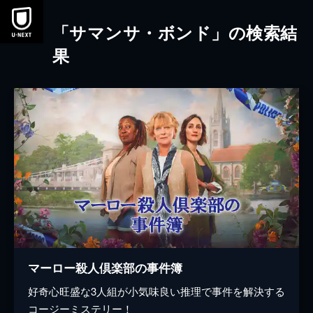
本文へスキップ
「サマンサ・ボンド」の検索結
果
マーロー殺人倶楽部の事件簿
好奇心旺盛な3人組が小気味良い推理で事件を解決する
コージーミステリー！