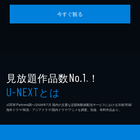
今すぐ観る
見放題作品数
！
No.1
※
とは
U-NEXT
※GEM Partners調べ/2026年7⽉ 国内の主要な定額制動画配信サービスにおける洋画/邦画/
海外ドラマ/韓流・アジアドラマ/国内ドラマ/アニメを調査。別途、有料作品あり。