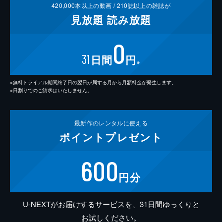
420,000
本以上の動画 /
210
誌以上の雑誌が
見放題
読み放題
0
31
日間
円
※
※無料トライアル期間終了日の翌日が属する月から月額料金が発生します。
※日割りでのご請求はいたしません。
最新作の
レンタルに使える
ポイント
プレゼント
600
円分
U-NEXTがお届けするサービスを、31日間ゆっくりと
お試しください。