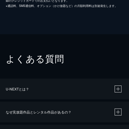
録のクレジットカードでのお支払いとなります。
※通話料、SMS通信料、オプション（かけ放題など）の月額利用料は別途発生します。
よくある質問
U-NEXTとは？
なぜ見放題作品とレンタル作品があるの？