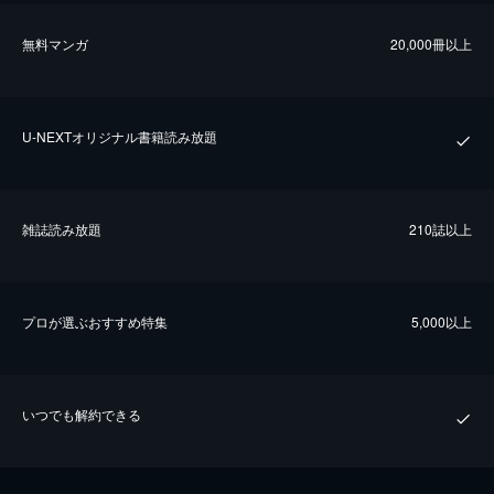
無料マンガ
20,000冊以上
U-NEXTオリジナル書籍読み放題
雑誌読み放題
210誌以上
プロが選ぶおすすめ特集
5,000以上
いつでも解約できる