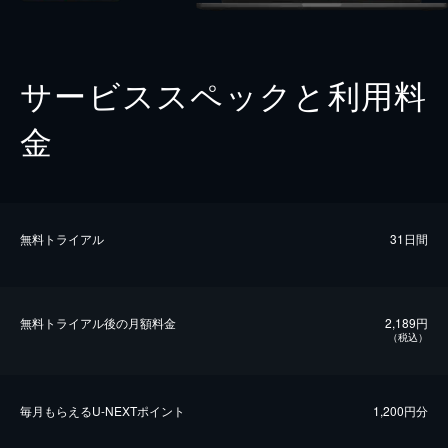
サービススペックと利用料
金
無料トライアル
31日間
無料トライアル後の⽉額料金
2,189円
（税込）
毎⽉もらえるU-NEXTポイント
1,200円分