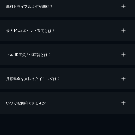
無料トライアルは何が無料？
※
最大40%
ポイント還元とは？
※
※
作品によって必要なポイントが異なります。
フルHD画質 / 4K画質とは？
月額料金を支払うタイミングは？
※
40％ポイント還元の対象は、クレジットカード決済による作品の購入 / レンタルです。
※
iOSアプリのUコイン決済による作品の購入 / レンタルは、20％のポイント還元です。
※
還元の対象外となる決済方法や商品があります。くわしくは
こちら
をご確認ください。
いつでも解約できますか