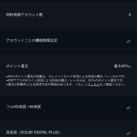
同時視聴アカウント数
4
アカウントごとの機能制限設定
ポイント還元
最⼤40%
※
※
40％ポイント還元の対象は、クレジットカード決済による作品の購入 / レンタルです。
※
iOSアプリのUコイン決済による作品の購入 / レンタルは、20％のポイント還元です。
※
還元の対象外となる決済方法や商品があります。くわしくは
こちら
をご確認ください。
フルHD画質 / 4K画質
⾼⾳質（DOLBY DIGITAL PLUS）