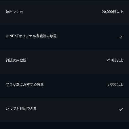
無料マンガ
20,000冊以上
U-NEXTオリジナル書籍読み放題
雑誌読み放題
210誌以上
プロが選ぶおすすめ特集
5,000以上
いつでも解約できる