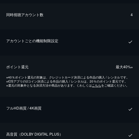
同時視聴アカウント数
4
アカウントごとの機能制限設定
ポイント還元
最⼤40%
※
※
40％ポイント還元の対象は、クレジットカード決済による作品の購入 / レンタルです。
※
iOSアプリのUコイン決済による作品の購入 / レンタルは、20％のポイント還元です。
※
還元の対象外となる決済方法や商品があります。くわしくは
こちら
をご確認ください。
フルHD画質 / 4K画質
⾼⾳質（DOLBY DIGITAL PLUS）