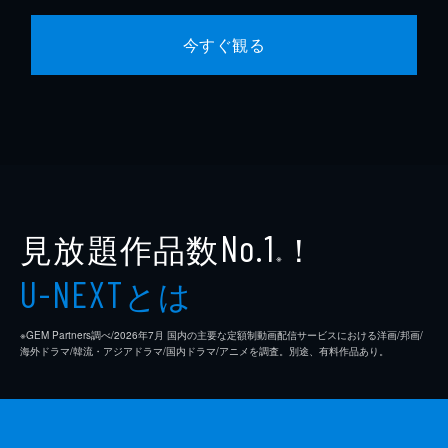
今すぐ観る
見放題作品数
！
No.1
※
とは
U-NEXT
※GEM Partners調べ/2026年7⽉ 国内の主要な定額制動画配信サービスにおける洋画/邦画/
海外ドラマ/韓流・アジアドラマ/国内ドラマ/アニメを調査。別途、有料作品あり。