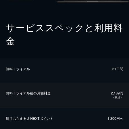
サービススペックと利用料
金
無料トライアル
31日間
無料トライアル後の⽉額料金
2,189円
（税込）
毎⽉もらえるU-NEXTポイント
1,200円分