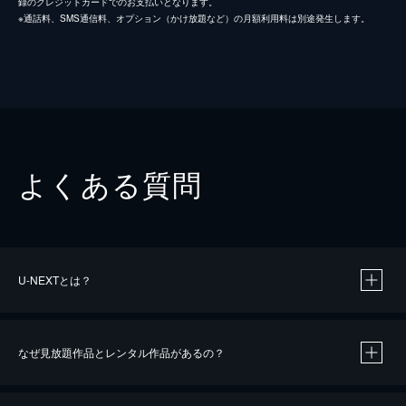
録のクレジットカードでのお支払いとなります。
※通話料、SMS通信料、オプション（かけ放題など）の月額利用料は別途発生します。
よくある質問
U-NEXTとは？
なぜ見放題作品とレンタル作品があるの？