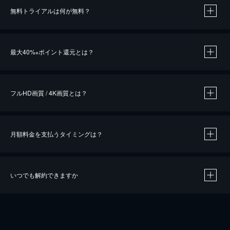
無料トライアルは何が無料？
※
最大40%
ポイント還元とは？
※
※
作品によって必要なポイントが異なります。
フルHD画質 / 4K画質とは？
月額料金を支払うタイミングは？
※
40％ポイント還元の対象は、クレジットカード決済による作品の購入 / レンタルです。
※
iOSアプリのUコイン決済による作品の購入 / レンタルは、20％のポイント還元です。
※
還元の対象外となる決済方法や商品があります。くわしくは
こちら
をご確認ください。
いつでも解約できますか