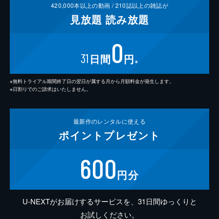
420,000
本以上の動画 /
210
誌以上の雑誌が
見放題
読み放題
0
31
日間
円
※
※無料トライアル期間終了日の翌日が属する月から月額料金が発生します。
※日割りでのご請求はいたしません。
最新作の
レンタルに使える
ポイント
プレゼント
600
円分
U-NEXTがお届けするサービスを、31日間ゆっくりと
お試しください。