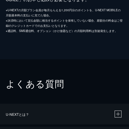
※U-NEXTの月額プラン会員が毎月もらえる1,200円分のポイントを、U-NEXT MOBILEの
月額基本料の支払いに充てた場合。
※決済時において支払金額に相当するポイントを保有していない場合、差額分の料金はご登
録のクレジットカードでのお支払いとなります。
※通話料、SMS通信料、オプション（かけ放題など）の月額利用料は別途発生します。
よくある質問
U-NEXTとは？