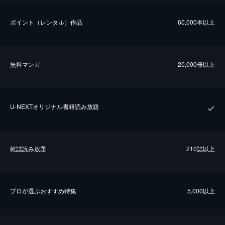
ポイント（レンタル）作品
60,000本以上
無料マンガ
20,000冊以上
U-NEXTオリジナル書籍読み放題
雑誌読み放題
210誌以上
プロが選ぶおすすめ特集
5,000以上