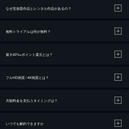
なぜ見放題作品とレンタル作品があるの？
無料トライアルは何が無料？
※
最大40%
ポイント還元とは？
※
※
作品によって必要なポイントが異なります。
フルHD画質 / 4K画質とは？
月額料金を支払うタイミングは？
※
40％ポイント還元の対象は、クレジットカード決済による作品の購入 / レンタルです。
※
iOSアプリのUコイン決済による作品の購入 / レンタルは、20％のポイント還元です。
※
還元の対象外となる決済方法や商品があります。くわしくは
こちら
をご確認ください。
いつでも解約できますか