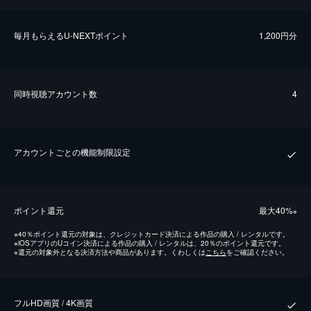
毎⽉もらえるU-NEXTポイント
1,200円分
同時視聴アカウント数
4
アカウントごとの機能制限設定
ポイント還元
最⼤40%
※
※
40％ポイント還元の対象は、クレジットカード決済による作品の購入 / レンタルです。
※
iOSアプリのUコイン決済による作品の購入 / レンタルは、20％のポイント還元です。
※
還元の対象外となる決済方法や商品があります。くわしくは
こちら
をご確認ください。
フルHD画質 / 4K画質