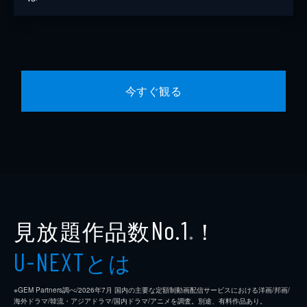
今すぐ観る
見放題作品数
！
No.1
※
とは
U-NEXT
※GEM Partners調べ/2026年7⽉ 国内の主要な定額制動画配信サービスにおける洋画/邦画/
海外ドラマ/韓流・アジアドラマ/国内ドラマ/アニメを調査。別途、有料作品あり。