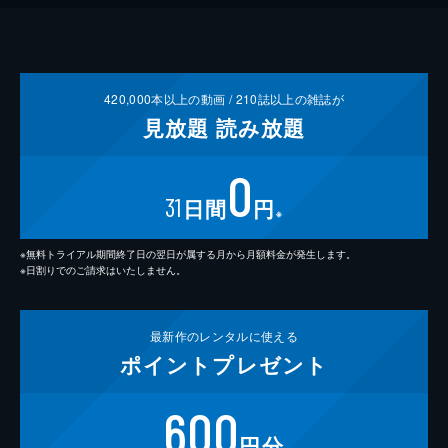
420,000
本以上の動画 /
210
誌以上の雑誌が
見放題
読み放題
0
31
日間
円
※
※無料トライアル期間終了日の翌日が属する月から月額料金が発生します。
※日割りでのご請求はいたしません。
最新作の
レンタルに使える
ポイント
プレゼント
600
円分