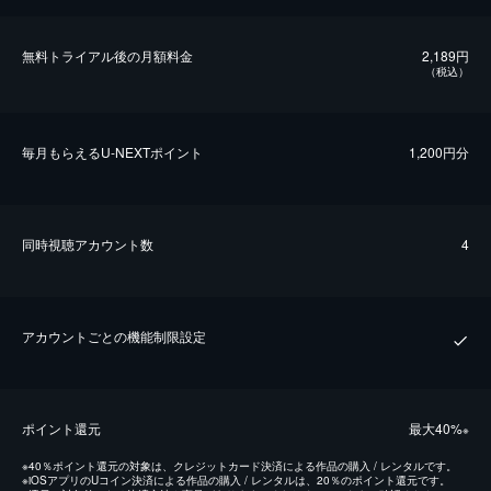
無料トライアル後の⽉額料金
2,189円
（税込）
毎⽉もらえるU-NEXTポイント
1,200円分
同時視聴アカウント数
4
アカウントごとの機能制限設定
ポイント還元
最⼤40%
※
※
40％ポイント還元の対象は、クレジットカード決済による作品の購入 / レンタルです。
※
iOSアプリのUコイン決済による作品の購入 / レンタルは、20％のポイント還元です。