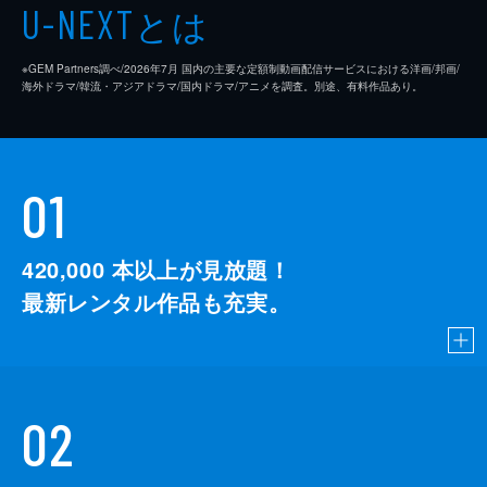
とは
U-NEXT
※GEM Partners調べ/2026年7⽉ 国内の主要な定額制動画配信サービスにおける洋画/邦画/
海外ドラマ/韓流・アジアドラマ/国内ドラマ/アニメを調査。別途、有料作品あり。
01
420,000
本以上が見放題！
最新レンタル作品も充実。
02