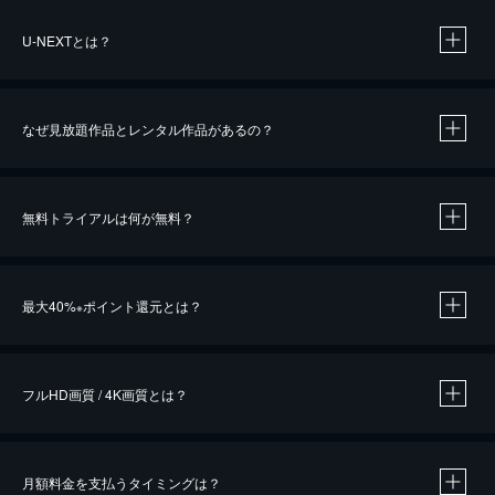
U-NEXTとは？
なぜ見放題作品とレンタル作品があるの？
無料トライアルは何が無料？
※
最大40%
ポイント還元とは？
※
※
作品によって必要なポイントが異なります。
フルHD画質 / 4K画質とは？
月額料金を支払うタイミングは？
※
40％ポイント還元の対象は、クレジットカード決済による作品の購入 / レンタルです。