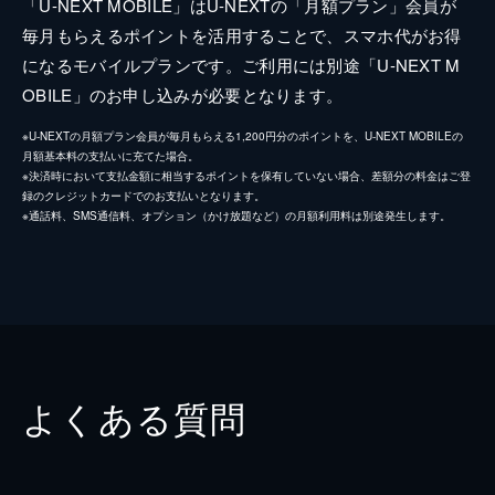
「U-NEXT MOBILE」はU-NEXTの「月額プラン」会員が
毎月もらえるポイントを活用することで、スマホ代がお得
になるモバイルプランです。ご利用には別途「U-NEXT M
OBILE」のお申し込みが必要となります。
※U-NEXTの月額プラン会員が毎月もらえる1,200円分のポイントを、U-NEXT MOBILEの
月額基本料の支払いに充てた場合。
※決済時において支払金額に相当するポイントを保有していない場合、差額分の料金はご登
録のクレジットカードでのお支払いとなります。
※通話料、SMS通信料、オプション（かけ放題など）の月額利用料は別途発生します。
よくある質問