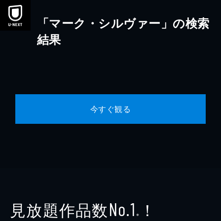
本文へスキップ
「マーク・シルヴァー」の検索
結果
今すぐ観る
見放題作品数
！
No.1
※