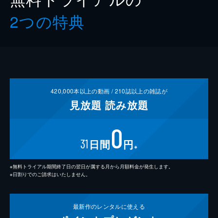
2つの特典
420,000
本以上の動画 /
210
誌以上の雑誌が
見放題
読み放題
0
31
日間
円
※
※無料トライアル期間終了日の翌日が属する月から月額料金が発生します。
※日割りでのご請求はいたしません。
最新作の
レンタルに使える