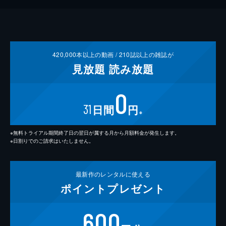
420,000
本以上の動画 /
210
誌以上の雑誌が
見放題
読み放題
0
31
日間
円
※
※無料トライアル期間終了日の翌日が属する月から月額料金が発生します。
※日割りでのご請求はいたしません。
最新作の
レンタルに使える
ポイント
プレゼント
600