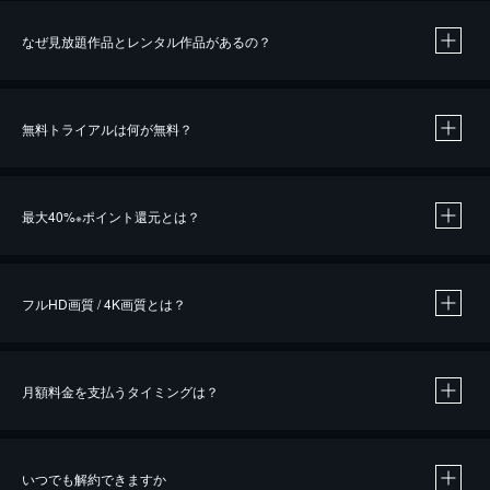
なぜ見放題作品とレンタル作品があるの？
無料トライアルは何が無料？
※
最大40%
ポイント還元とは？
※
※
作品によって必要なポイントが異なります。
フルHD画質 / 4K画質とは？
月額料金を支払うタイミングは？
※
40％ポイント還元の対象は、クレジットカード決済による作品の購入 / レンタルです。
※
iOSアプリのUコイン決済による作品の購入 / レンタルは、20％のポイント還元です。
※
還元の対象外となる決済方法や商品があります。くわしくは
こちら
をご確認ください。
いつでも解約できますか