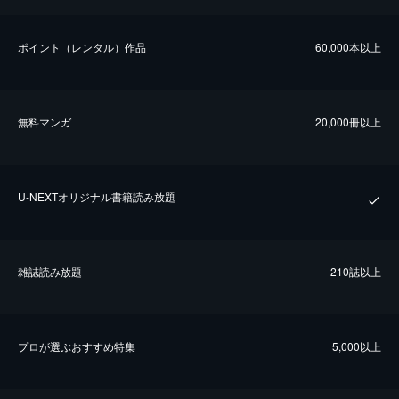
ポイント（レンタル）作品
60,000本以上
無料マンガ
20,000冊以上
U-NEXTオリジナル書籍読み放題
雑誌読み放題
210誌以上
プロが選ぶおすすめ特集
5,000以上