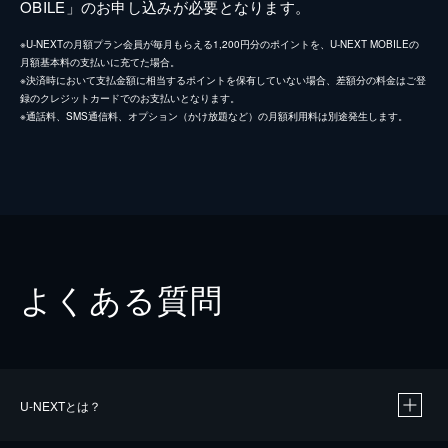
OBILE」のお申し込みが必要となります。
※U-NEXTの月額プラン会員が毎月もらえる1,200円分のポイントを、U-NEXT MOBILEの
月額基本料の支払いに充てた場合。
※決済時において支払金額に相当するポイントを保有していない場合、差額分の料金はご登
録のクレジットカードでのお支払いとなります。
※通話料、SMS通信料、オプション（かけ放題など）の月額利用料は別途発生します。
よくある質問
U-NEXTとは？