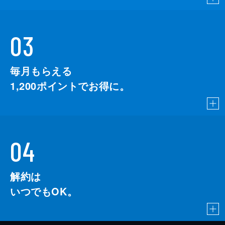
03
毎月もらえる
1,200
ポイントでお得に。
04
解約は
いつでもOK。