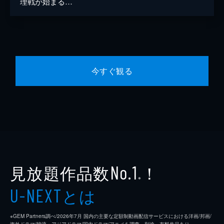
理戦が始まる…
今すぐ観る
見放題作品数
！
No.1
※
とは
U-NEXT
※GEM Partners調べ/2026年7⽉ 国内の主要な定額制動画配信サービスにおける洋画/邦画/