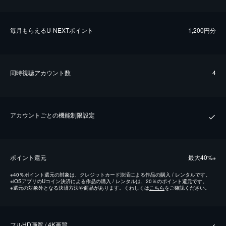
毎⽉もらえるU-NEXTポイント
1,200円分
同時視聴アカウント数
4
アカウントごとの機能制限設定
ポイント還元
最⼤40%
※
※
40％ポイント還元の対象は、クレジットカード決済による作品の購入 / レンタルです。
※
iOSアプリのUコイン決済による作品の購入 / レンタルは、20％のポイント還元です。
※
還元の対象外となる決済方法や商品があります。くわしくは
こちら
をご確認ください。
フルHD画質 / 4K画質