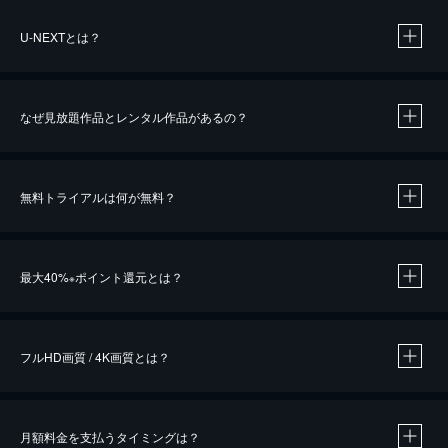
U-NEXTとは？
なぜ見放題作品とレンタル作品があるの？
無料トライアルは何が無料？
※
最大40%
ポイント還元とは？
※
※
作品によって必要なポイントが異なります。
フルHD画質 / 4K画質とは？
月額料金を支払うタイミングは？
※
40％ポイント還元の対象は、クレジットカード決済による作品の購入 / レンタルです。