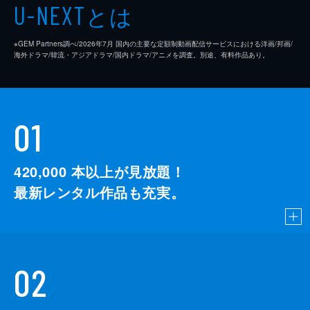
とは
U-NEXT
※GEM Partners調べ/2026年7⽉ 国内の主要な定額制動画配信サービスにおける洋画/邦画/
海外ドラマ/韓流・アジアドラマ/国内ドラマ/アニメを調査。別途、有料作品あり。
01
420,000
本以上が見放題！
最新レンタル作品も充実。
02