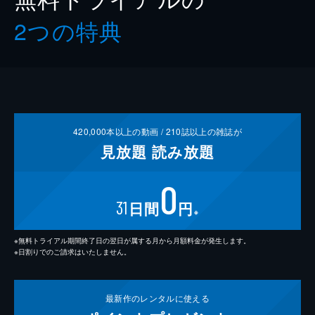
2つの特典
420,000
本以上の動画 /
210
誌以上の雑誌が
見放題
読み放題
0
31
日間
円
※
※無料トライアル期間終了日の翌日が属する月から月額料金が発生します。
※日割りでのご請求はいたしません。
最新作の
レンタルに使える