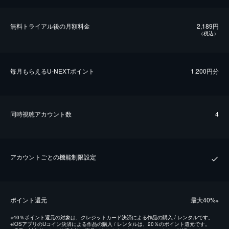
無料トライアル後の⽉額料金
2,189円
（税込）
毎⽉もらえるU-NEXTポイント
1,200円分
同時視聴アカウント数
4
アカウントごとの機能制限設定
ポイント還元
最⼤40%
※
※
40％ポイント還元の対象は、クレジットカード決済による作品の購入 / レンタルです。
※
iOSアプリのUコイン決済による作品の購入 / レンタルは、20％のポイント還元です。