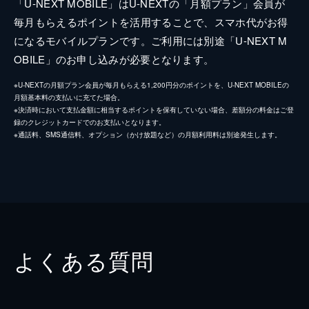
「U-NEXT MOBILE」はU-NEXTの「月額プラン」会員が
毎月もらえるポイントを活用することで、スマホ代がお得
になるモバイルプランです。ご利用には別途「U-NEXT M
OBILE」のお申し込みが必要となります。
※U-NEXTの月額プラン会員が毎月もらえる1,200円分のポイントを、U-NEXT MOBILEの
月額基本料の支払いに充てた場合。
※決済時において支払金額に相当するポイントを保有していない場合、差額分の料金はご登
録のクレジットカードでのお支払いとなります。
※通話料、SMS通信料、オプション（かけ放題など）の月額利用料は別途発生します。
よくある質問