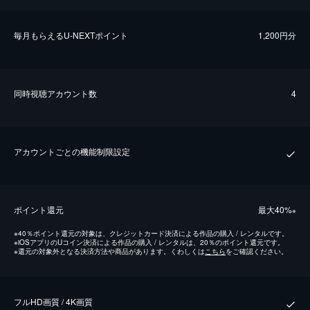
毎⽉もらえるU-NEXTポイント
1,200円分
同時視聴アカウント数
4
アカウントごとの機能制限設定
ポイント還元
最⼤40%
※
※
40％ポイント還元の対象は、クレジットカード決済による作品の購入 / レンタルです。
※
iOSアプリのUコイン決済による作品の購入 / レンタルは、20％のポイント還元です。
※
還元の対象外となる決済方法や商品があります。くわしくは
こちら
をご確認ください。
フルHD画質 / 4K画質