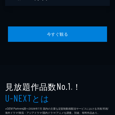
今すぐ観る
見放題作品数
！
No.1
※
とは
U-NEXT
※GEM Partners調べ/2026年7⽉ 国内の主要な定額制動画配信サービスにおける洋画/邦画/
海外ドラマ/韓流・アジアドラマ/国内ドラマ/アニメを調査。別途、有料作品あり。