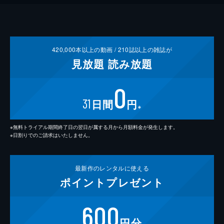
420,000
本以上の動画 /
210
誌以上の雑誌が
見放題
読み放題
0
31
日間
円
※
※無料トライアル期間終了日の翌日が属する月から月額料金が発生します。
※日割りでのご請求はいたしません。
最新作の
レンタルに使える
ポイント
プレゼント
600
円分