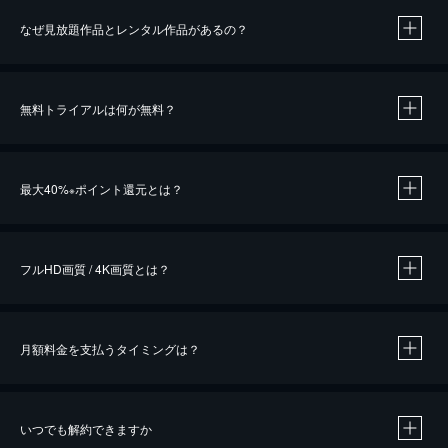
なぜ見放題作品とレンタル作品があるの？
無料トライアルは何が無料？
※
最大40%
ポイント還元とは？
※
※
作品によって必要なポイントが異なります。
フルHD画質 / 4K画質とは？
月額料金を支払うタイミングは？
※
40％ポイント還元の対象は、クレジットカード決済による作品の購入 / レンタルです。
※
iOSアプリのUコイン決済による作品の購入 / レンタルは、20％のポイント還元です。
※
還元の対象外となる決済方法や商品があります。くわしくは
こちら
をご確認ください。
いつでも解約できますか