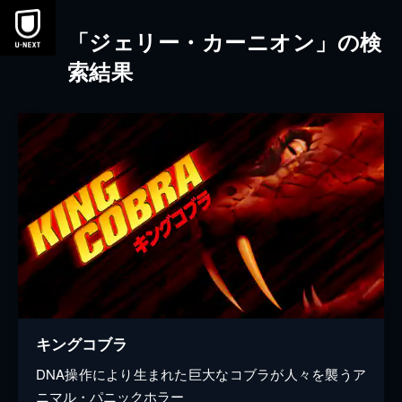
本文へスキップ
「ジェリー・カーニオン」の検
索結果
キングコブラ
DNA操作により生まれた巨大なコブラが人々を襲うア
ニマル・パニックホラー