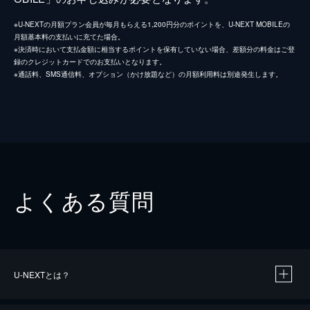
※U-NEXTの月額プラン会員が毎月もらえる1,200円分のポイントを、U-NEXT MOBILEの
月額基本料の支払いに充てた場合。
※決済時において支払金額に相当するポイントを保有していない場合、差額分の料金はご登
録のクレジットカードでのお支払いとなります。
※通話料、SMS通信料、オプション（かけ放題など）の月額利用料は別途発生します。
よくある質問
U-NEXTとは？