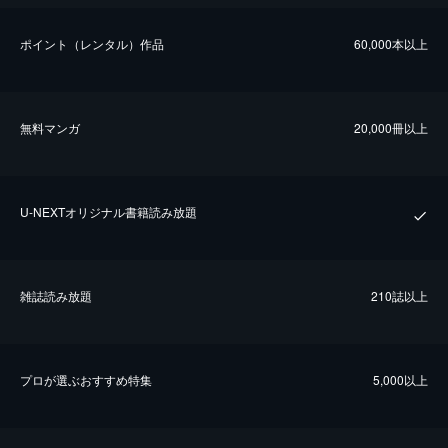
ポイント（レンタル）作品
60,000本以上
無料マンガ
20,000冊以上
U-NEXTオリジナル書籍読み放題
雑誌読み放題
210誌以上
プロが選ぶおすすめ特集
5,000以上