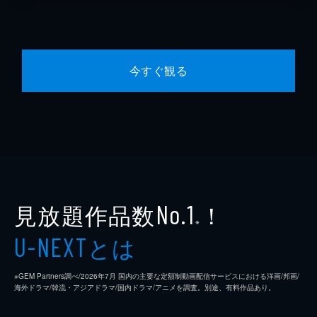
今すぐ観る
見放題作品数
！
No.1
※
とは
U-NEXT
※GEM Partners調べ/2026年7⽉ 国内の主要な定額制動画配信サービスにおける洋画/邦画/
海外ドラマ/韓流・アジアドラマ/国内ドラマ/アニメを調査。別途、有料作品あり。