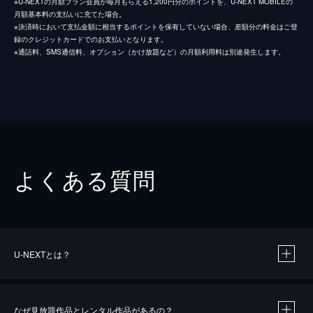
※U-NEXTの月額プラン会員が毎月もらえる1,200円分のポイントを、U-NEXT MOBILEの
月額基本料の支払いに充てた場合。
※決済時において支払金額に相当するポイントを保有していない場合、差額分の料金はご登
録のクレジットカードでのお支払いとなります。
※通話料、SMS通信料、オプション（かけ放題など）の月額利用料は別途発生します。
よくある質問
U-NEXTとは？
なぜ見放題作品とレンタル作品があるの？