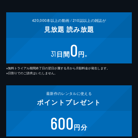
420,000
本以上の動画 /
210
誌以上の雑誌が
見放題
読み放題
0
31
日間
円
※
※無料トライアル期間終了日の翌日が属する月から月額料金が発生します。
※日割りでのご請求はいたしません。
最新作の
レンタルに使える
ポイント
プレゼント
600
円分