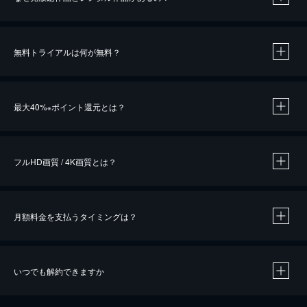
無料トライアルは何が無料？
※
最大40%
ポイント還元とは？
※
※
作品によって必要なポイントが異なります。
フルHD画質 / 4K画質とは？
月額料金を支払うタイミングは？
※
40％ポイント還元の対象は、クレジットカード決済による作品の購入 / レンタルです。
※
iOSアプリのUコイン決済による作品の購入 / レンタルは、20％のポイント還元です。
※
還元の対象外となる決済方法や商品があります。くわしくは
こちら
をご確認ください。
いつでも解約できますか