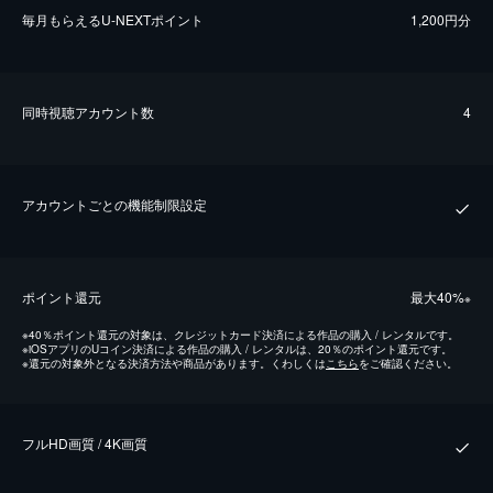
毎⽉もらえるU-NEXTポイント
1,200円分
同時視聴アカウント数
4
アカウントごとの機能制限設定
ポイント還元
最⼤40%
※
※
40％ポイント還元の対象は、クレジットカード決済による作品の購入 / レンタルです。
※
iOSアプリのUコイン決済による作品の購入 / レンタルは、20％のポイント還元です。
※
還元の対象外となる決済方法や商品があります。くわしくは
こちら
をご確認ください。
フルHD画質 / 4K画質