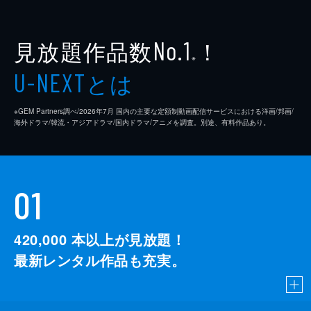
見放題作品数
！
No.1
※
とは
U-NEXT
※GEM Partners調べ/2026年7⽉ 国内の主要な定額制動画配信サービスにおける洋画/邦画/
海外ドラマ/韓流・アジアドラマ/国内ドラマ/アニメを調査。別途、有料作品あり。
01
420,000
本以上が見放題！
最新レンタル作品も充実。