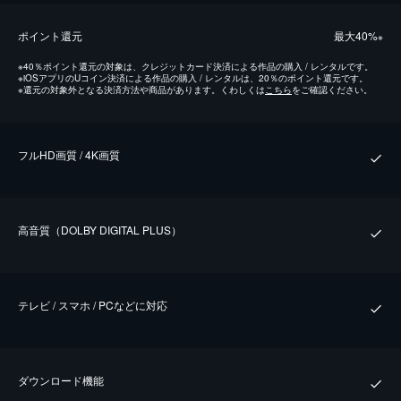
ポイント還元
最⼤40%
※
※
40％ポイント還元の対象は、クレジットカード決済による作品の購入 / レンタルです。
※
iOSアプリのUコイン決済による作品の購入 / レンタルは、20％のポイント還元です。
※
還元の対象外となる決済方法や商品があります。くわしくは
こちら
をご確認ください。
フルHD画質 / 4K画質
⾼⾳質（DOLBY DIGITAL PLUS）
テレビ / スマホ / PCなどに対応
ダウンロード機能