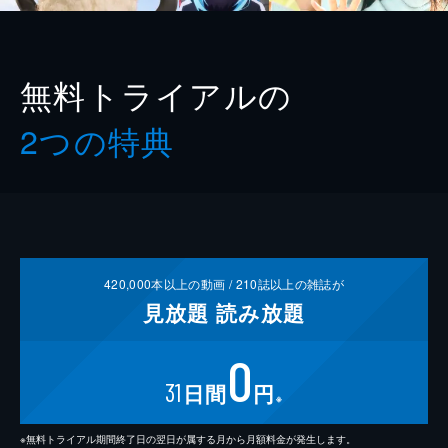
無料トライアルの
2つの特典
420,000
本以上の動画 /
210
誌以上の雑誌が
見放題
読み放題
0
31
日間
円
※
※無料トライアル期間終了日の翌日が属する月から月額料金が発生します。