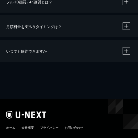
フルHD画質 / 4K画質とは？
月額料金を支払うタイミングは？
※
40％ポイント還元の対象は、クレジットカード決済による作品の購入 / レンタルです。
※
iOSアプリのUコイン決済による作品の購入 / レンタルは、20％のポイント還元です。
※
還元の対象外となる決済方法や商品があります。くわしくは
こちら
をご確認ください。
いつでも解約できますか
こちら
ホーム
会社概要
プライバシー
お問い合わせ