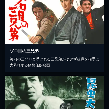
ゾロ目の三兄弟
河内の三ゾロと呼ばれる三兄弟がヤクザ組織を相手に
大暴れする痛快任侠映画