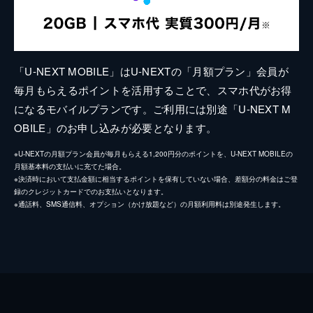
「U-NEXT MOBILE」はU-NEXTの「月額プラン」会員が
毎月もらえるポイントを活用することで、スマホ代がお得
になるモバイルプランです。ご利用には別途「U-NEXT M
OBILE」のお申し込みが必要となります。
※U-NEXTの月額プラン会員が毎月もらえる1,200円分のポイントを、U-NEXT MOBILEの
月額基本料の支払いに充てた場合。
※決済時において支払金額に相当するポイントを保有していない場合、差額分の料金はご登
録のクレジットカードでのお支払いとなります。
※通話料、SMS通信料、オプション（かけ放題など）の月額利用料は別途発生します。