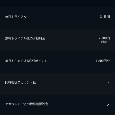
無料トライアル
31日間
無料トライアル後の⽉額料金
2,189円
（税込）
毎⽉もらえるU-NEXTポイント
1,200円分
同時視聴アカウント数
4
アカウントごとの機能制限設定