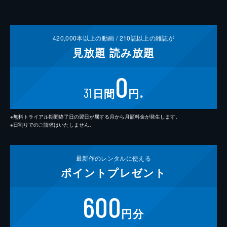
420,000
本以上の動画 /
210
誌以上の雑誌が
見放題
読み放題
0
31
日間
円
※
※無料トライアル期間終了日の翌日が属する月から月額料金が発生します。
※日割りでのご請求はいたしません。
最新作の
レンタルに使える
ポイント
プレゼント
600
円分