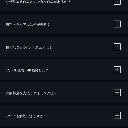
なぜ見放題作品とレンタル作品があるの？
無料トライアルは何が無料？
※
最大40%
ポイント還元とは？
※
※
作品によって必要なポイントが異なります。
フルHD画質 / 4K画質とは？
月額料金を支払うタイミングは？
※
40％ポイント還元の対象は、クレジットカード決済による作品の購入 / レンタルです。
※
iOSアプリのUコイン決済による作品の購入 / レンタルは、20％のポイント還元です。
※
還元の対象外となる決済方法や商品があります。くわしくは
こちら
をご確認ください。
いつでも解約できますか