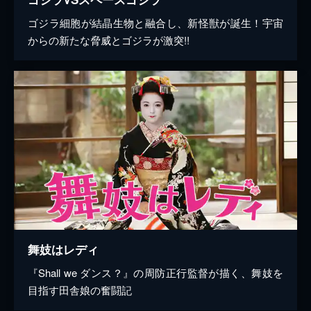
ゴジラ細胞が結晶生物と融合し、新怪獣が誕生！宇宙
からの新たな脅威とゴジラが激突!!
舞妓はレディ
『Shall we ダンス？』の周防正行監督が描く、舞妓を
目指す田舎娘の奮闘記