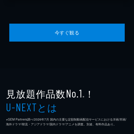
今すぐ観る
見放題作品数
！
No.1
※
とは
U-NEXT
※GEM Partners調べ/2026年7⽉ 国内の主要な定額制動画配信サービスにおける洋画/邦画/
海外ドラマ/韓流・アジアドラマ/国内ドラマ/アニメを調査。別途、有料作品あり。