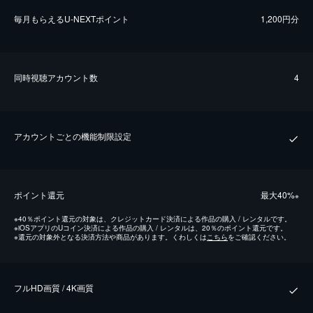
毎⽉もらえるU-NEXTポイント
1,200円分
同時視聴アカウント数
4
アカウントごとの機能制限設定
ポイント還元
最⼤40%
※
※
40％ポイント還元の対象は、クレジットカード決済による作品の購入 / レンタルです。
※
iOSアプリのUコイン決済による作品の購入 / レンタルは、20％のポイント還元です。
※
還元の対象外となる決済方法や商品があります。くわしくは
こちら
をご確認ください。
フルHD画質 / 4K画質