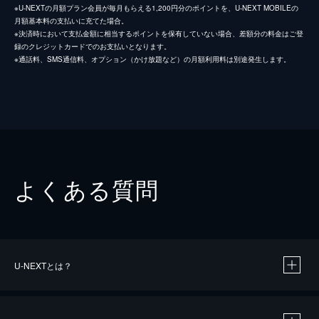
※U-NEXTの月額プラン会員が毎月もらえる1,200円分のポイントを、U-NEXT MOBILEの
月額基本料の支払いに充てた場合。
※決済時において支払金額に相当するポイントを保有していない場合、差額分の料金はご登
録のクレジットカードでのお支払いとなります。
※通話料、SMS通信料、オプション（かけ放題など）の月額利用料は別途発生します。
よくある質問
U-NEXTとは？