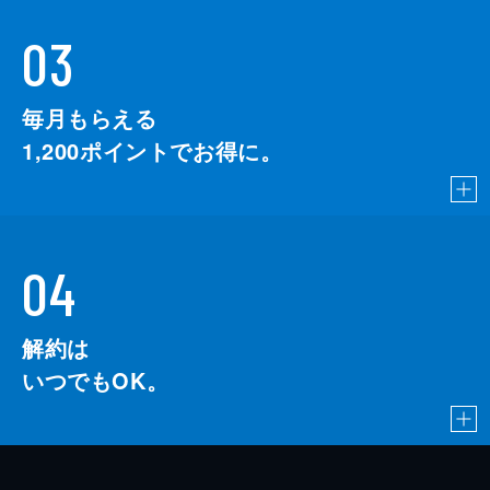
03
毎月もらえる
1,200
ポイントでお得に。
04
解約は
いつでもOK。