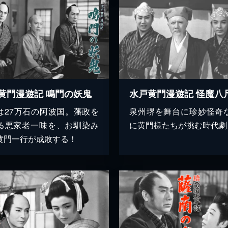
黄門漫遊記 鳴門の妖鬼
は27万石の阿波国。藩政を
泉州堺を舞台に珍妙怪奇
る悪家老一味を、お馴染み
に黄門様たちが挑む時代劇
黄門一行が成敗する！