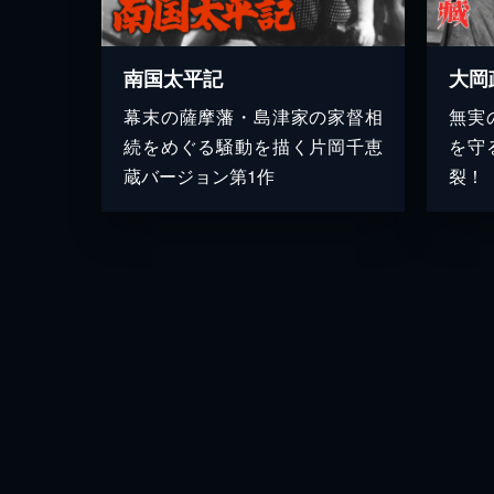
南国太平記
大岡
幕末の薩摩藩・島津家の家督相
無実
続をめぐる騒動を描く片岡千恵
を守
蔵バージョン第1作
裂！