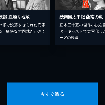
政談 血煙り地蔵
続南国太平記 薩南の嵐
の罪で没落させられた商家
直木三十五の傑作小説を
る、痛快な大岡裁きがさく
ターキャストで実写化し
ーズの続編
今すぐ観る