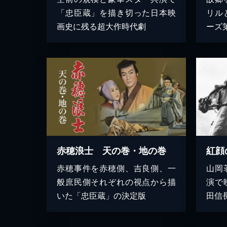
「忠臣蔵」を描き切った日本映
リル
画史に残る超大作時代劇
ーズ
赤穂浪士 天の巻・地の巻
紅顔
赤穂事件を赤穂側、吉良側、一
山岡
般庶民側それぞれの視点から描
演で
いた「忠臣蔵」の決定版
田信