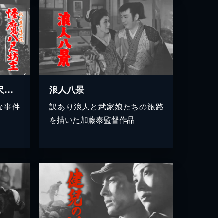
水戸黄門漫遊記 怪魔八尺坊主
浪人八景
な事件
訳あり浪人と武家娘たちの旅路
を描いた加藤泰監督作品