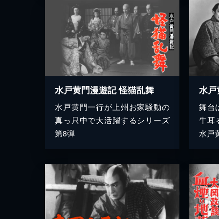
水戸黄門漫遊記 怪猫乱舞
水戸
水戸黄門一行が上州お家騒動の
舞台
真っ只中で大活躍するシリーズ
牛耳
第8弾
水戸