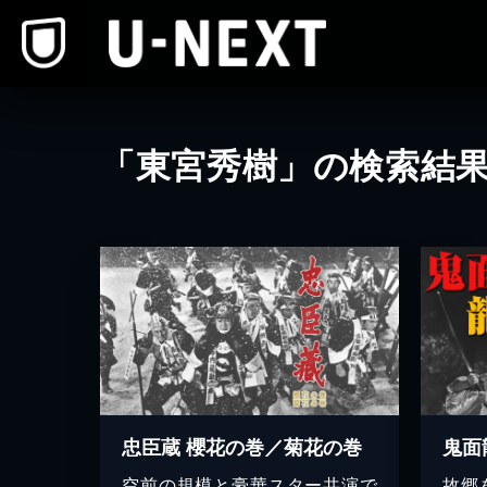
本文へスキップ
「東宮秀樹」の検索結
忠臣蔵 櫻花の巻／菊花の巻
鬼面
空前の規模と豪華スター共演で
故郷