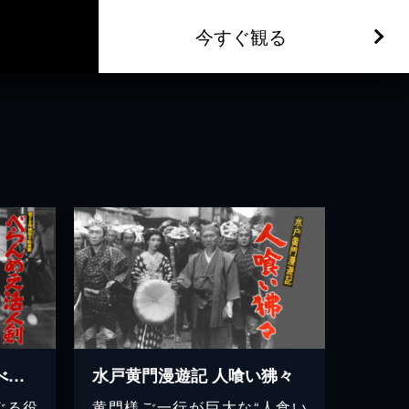
今すぐ観る
若さま侍捕物手帖後編 べらんめえ活人剣
水戸黄門漫遊記 人喰い狒々
ぐる役
黄門様ご一行が巨大な“人食い