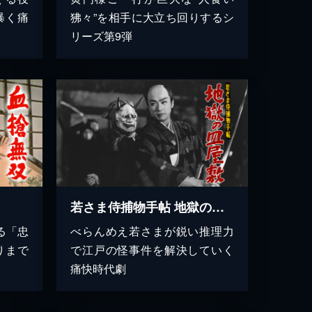
暴く痛
狒々”を相手に大立ち回りするシ
リーズ第9弾
若さま侍捕物手帖 地獄の皿屋敷
る「忠
べらんめえ若さまが鋭い推理力
りまで
で江戸の怪事件を解決していく
痛快時代劇