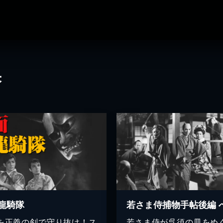
果
龍騎隊
を正義の剣で守り抜け！ス
若さま侍が呉須の皿をめ