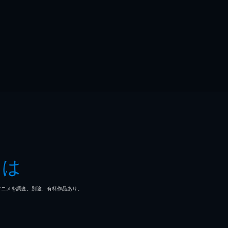
とは
マ/アニメを調査。別途、有料作品あり。