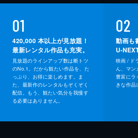
01
02
420,000
本以上が見放題！
動画も
最新レンタル作品も充実。
U-NE
見放題のラインアップ数は断トツ
映画 / 
のNo.1。だから観たい作品を、た
ん、マンガ 
っぷり、お得に楽しめます。ま
豊富にラ
た、最新作のレンタルもぞくぞく
きな作品
配信。もう、観たい気分を我慢す
る必要はありません。