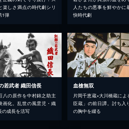
と楽しさ満点の時代劇シリ
人たちの悪事を鮮やかに
第1弾
快時代劇
の若武者 織田信長
血槍無双
荘八の原作を中村錦之助主
片岡千恵蔵×大川橋蔵によ
映画化。乱世の風雲児・織
臣蔵」の前日譚。討ち入
長の成長を活写
の胸中を綴る