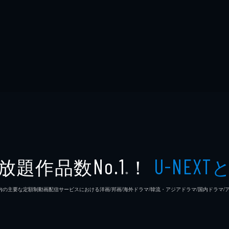
放題作品数
！
No.1
U-NEXT
※
26年7⽉ 国内の主要な定額制動画配信サービスにおける洋画/邦画/海外ドラマ/韓流・アジアドラマ/国内ドラ