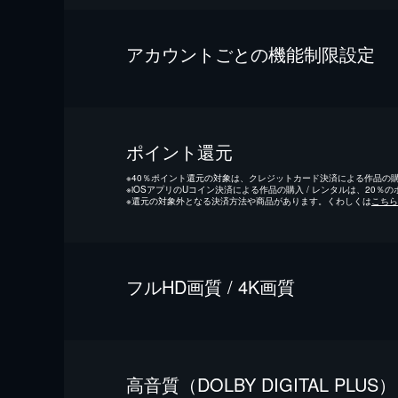
アカウントごとの機能制限設定
ポイント還元
※
40％ポイント還元の対象は、クレジットカード決済による作品の購入
※
iOSアプリのUコイン決済による作品の購入 / レンタルは、20％
※
還元の対象外となる決済方法や商品があります。くわしくは
こちら
フルHD画質 / 4K画質
⾼⾳質（DOLBY DIGITAL PLUS）