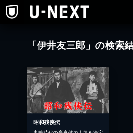
本文へスキップ
「伊井友三郎」の検索
昭和残侠伝
東映時代の高倉健の人気を決定