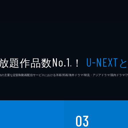
放題作品数
！
No.1
U-NEXT
※
26年7⽉ 国内の主要な定額制動画配信サービスにおける洋画/邦画/海外ドラマ/韓流・アジアドラマ/国内ドラ
03