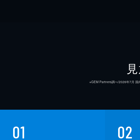
見
※GEM Partners調べ/20
01
02