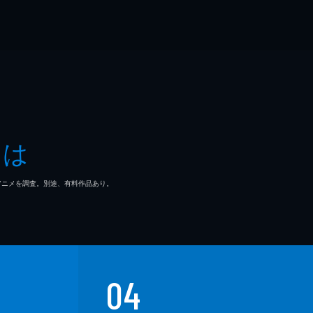
とは
マ/アニメを調査。別途、有料作品あり。
04