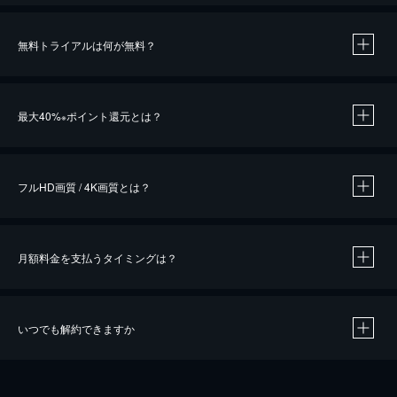
無料トライアルは何が無料？
※
最大40%
ポイント還元とは？
※
※
作品によって必要なポイントが異なります。
フルHD画質 / 4K画質とは？
月額料金を支払うタイミングは？
※
40％ポイント還元の対象は、クレジットカード決済による作品の購入 / レンタルです。
※
iOSアプリのUコイン決済による作品の購入 / レンタルは、20％のポイント還元です。
※
還元の対象外となる決済方法や商品があります。くわしくは
こちら
をご確認ください。
いつでも解約できますか