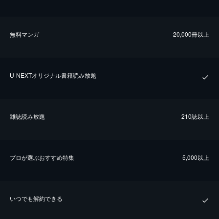
無料マンガ
20,000冊以上
U-NEXTオリジナル書籍読み放題
雑誌読み放題
210誌以上
プロが選ぶおすすめ特集
5,000以上
いつでも解約できる