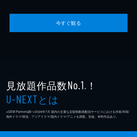
今すぐ観る
見放題作品数
！
No.1
※
とは
U-NEXT
※GEM Partners調べ/2026年7⽉ 国内の主要な定額制動画配信サービスにおける洋画/邦画/
海外ドラマ/韓流・アジアドラマ/国内ドラマ/アニメを調査。別途、有料作品あり。