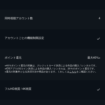
同時視聴アカウント数
4
アカウントごとの機能制限設定
ポイント還元
最⼤40%
※
※
40％ポイント還元の対象は、クレジットカード決済による作品の購入 / レンタルです。
※
iOSアプリのUコイン決済による作品の購入 / レンタルは、20％のポイント還元です。
※
還元の対象外となる決済方法や商品があります。くわしくは
こちら
をご確認ください。
フルHD画質 / 4K画質