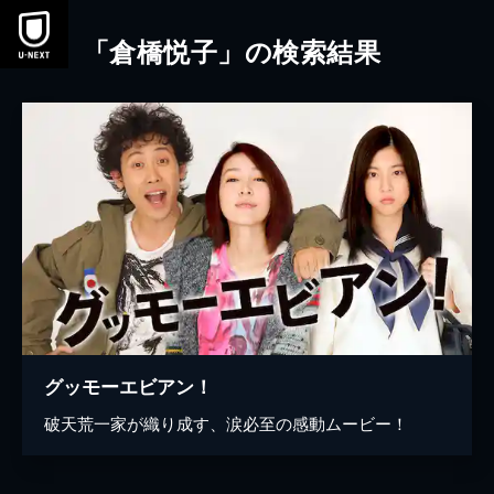
本文へスキップ
「倉橋悦子」の検索結果
グッモーエビアン！
破天荒一家が織り成す、涙必至の感動ムービー！