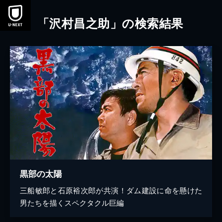
本文へスキップ
「沢村昌之助」の検索結果
黒部の太陽
三船敏郎と石原裕次郎が共演！ダム建設に命を懸けた
男たちを描くスペクタクル巨編