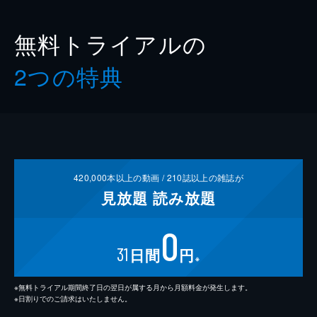
無料トライアルの
2つの特典
420,000
本以上の動画 /
210
誌以上の雑誌が
見放題
読み放題
0
31
日間
円
※
※無料トライアル期間終了日の翌日が属する月から月額料金が発生します。
※日割りでのご請求はいたしません。