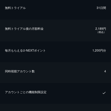
無料トライアル
31日間
無料トライアル後の⽉額料金
2,189円
（税込）
毎⽉もらえるU-NEXTポイント
1,200円分
同時視聴アカウント数
4
アカウントごとの機能制限設定