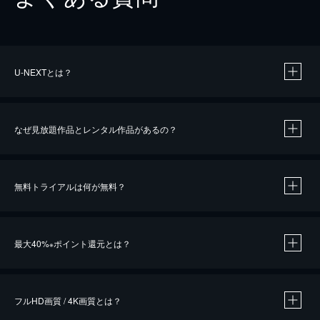
U-NEXTとは？
なぜ見放題作品とレンタル作品があるの？
無料トライアルは何が無料？
※
最大40%
ポイント還元とは？
※
※
作品によって必要なポイントが異なります。
フルHD画質 / 4K画質とは？