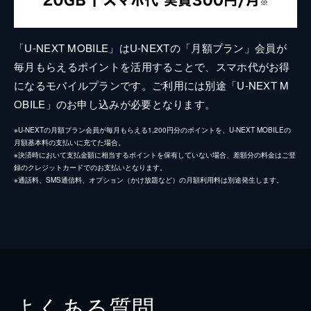
「U-NEXT MOBILE」はU-NEXTの「月額プラン」会員が
毎月もらえるポイントを活用することで、スマホ代がお得
になるモバイルプランです。ご利用には別途「U-NEXT M
OBILE」のお申し込みが必要となります。
※U-NEXTの月額プラン会員が毎月もらえる1,200円分のポイントを、U-NEXT MOBILEの
月額基本料の支払いに充てた場合。
※決済時において支払金額に相当するポイントを保有していない場合、差額分の料金はご登
録のクレジットカードでのお支払いとなります。
※通話料、SMS通信料、オプション（かけ放題など）の月額利用料は別途発生します。
よくある質問