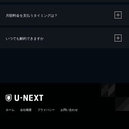
月額料金を支払うタイミングは？
※
40％ポイント還元の対象は、クレジットカード決済による作品の購入 / レンタルです。
※
iOSアプリのUコイン決済による作品の購入 / レンタルは、20％のポイント還元です。
※
還元の対象外となる決済方法や商品があります。くわしくは
こちら
をご確認ください。
いつでも解約できますか
こちら
ホーム
会社概要
プライバシー
お問い合わせ