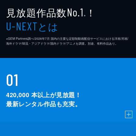
見放題作品数
！
No.1
※
とは
U-NEXT
※GEM Partners調べ/2026年7⽉ 国内の主要な定額制動画配信サービスにおける洋画/邦画/
海外ドラマ/韓流・アジアドラマ/国内ドラマ/アニメを調査。別途、有料作品あり。
01
420,000
本以上が見放題！
最新レンタル作品も充実。