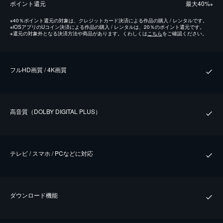
ポイント還元
最⼤40%
※
※
40％ポイント還元の対象は、クレジットカード決済による作品の購入 / レンタルです。
※
iOSアプリのUコイン決済による作品の購入 / レンタルは、20％のポイント還元です。
※
還元の対象外となる決済方法や商品があります。くわしくは
こちら
をご確認ください。
フルHD画質 / 4K画質
⾼⾳質（DOLBY DIGITAL PLUS）
テレビ / スマホ / PCなどに対応
ダウンロード機能