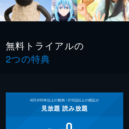
無料トライアルの
2つの特典
420,000
本以上の動画 /
210
誌以上の雑誌が
見放題
読み放題
0