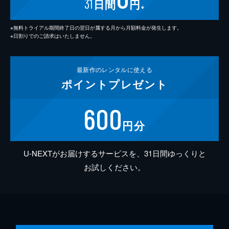
31
日間
円
※
※無料トライアル期間終了日の翌日が属する月から月額料金が発生します。
※日割りでのご請求はいたしません。
最新作の
レンタルに使える
ポイント
プレゼント
600
円分
U-NEXTがお届けするサービスを、31日間ゆっくりと
お試しください。