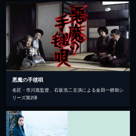
悪魔の手毬唄
名匠・市川崑監督、石坂浩二主演による金田一耕助シ
リーズ第2弾