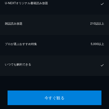
U-NEXTオリジナル書籍読み放題
雑誌読み放題
210誌以上
プロが選ぶおすすめ特集
5,000以上
いつでも解約できる
今すぐ観る