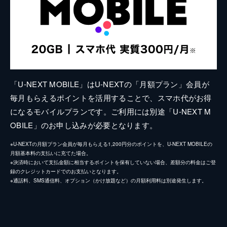
「U-NEXT MOBILE」はU-NEXTの「月額プラン」会員が
毎月もらえるポイントを活用することで、スマホ代がお得
になるモバイルプランです。ご利用には別途「U-NEXT M
OBILE」のお申し込みが必要となります。
※U-NEXTの月額プラン会員が毎月もらえる1,200円分のポイントを、U-NEXT MOBILEの
月額基本料の支払いに充てた場合。
※決済時において支払金額に相当するポイントを保有していない場合、差額分の料金はご登
録のクレジットカードでのお支払いとなります。
※通話料、SMS通信料、オプション（かけ放題など）の月額利用料は別途発生します。