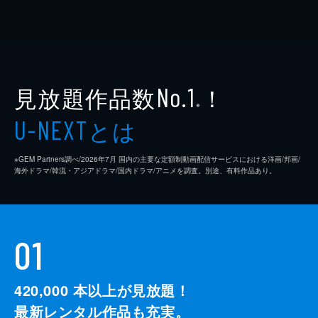
見放題作品数
！
No.1
※
とは
U-NEXT
※GEM Partners調べ/2026年7⽉ 国内の主要な定額制動画配信サービスにおける洋画/邦画/
海外ドラマ/韓流・アジアドラマ/国内ドラマ/アニメを調査。別途、有料作品あり。
01
420,000
本以上が見放題！
最新レンタル作品も充実。