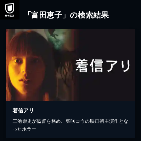
本文へスキップ
「富田恵子」の検索結果
着信アリ
三池崇史が監督を務め、柴咲コウの映画初主演作とな
ったホラー