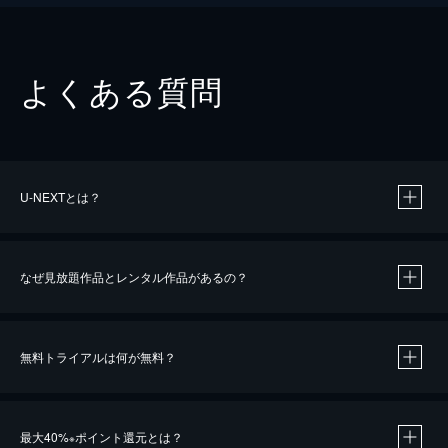
よくある質問
U-NEXTとは？
なぜ見放題作品とレンタル作品があるの？
無料トライアルは何が無料？
※
最大40%
ポイント還元とは？
※