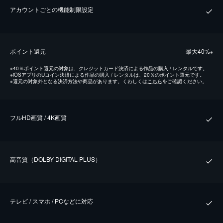
アカウントごとの機能制限設定
ポイント還元
最⼤40%
※
※
40％ポイント還元の対象は、クレジットカード決済による作品の購入 / レンタルです。
※
iOSアプリのUコイン決済による作品の購入 / レンタルは、20％のポイント還元です。
※
還元の対象外となる決済方法や商品があります。くわしくは
こちら
をご確認ください。
フルHD画質 / 4K画質
⾼⾳質（DOLBY DIGITAL PLUS）
テレビ / スマホ / PCなどに対応