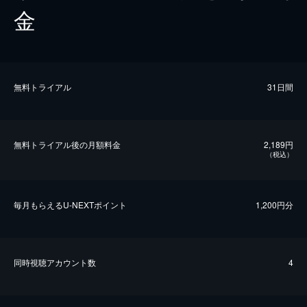
金
無料トライアル
31日間
無料トライアル後の⽉額料金
2,189円
（税込）
毎⽉もらえるU-NEXTポイント
1,200円分
同時視聴アカウント数
4