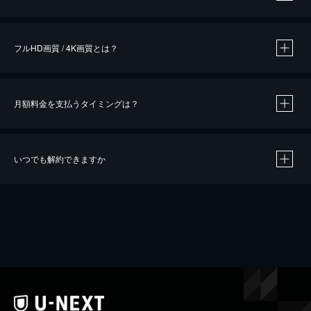
※
作品によって必要なポイントが異なります。
フルHD画質 / 4K画質とは？
月額料金を支払うタイミングは？
※
40％ポイント還元の対象は、クレジットカード決済による作品の購入 / レンタルです。
※
iOSアプリのUコイン決済による作品の購入 / レンタルは、20％のポイント還元です。
※
還元の対象外となる決済方法や商品があります。くわしくは
こちら
をご確認ください。
いつでも解約できますか
こちら