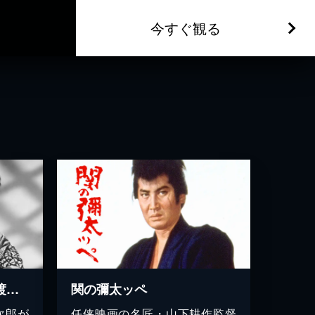
今すぐ観る
草間の半次郎 霧の中の渡り鳥
関の彌太ッペ
次郎が
任侠映画の名匠・山下耕作監督