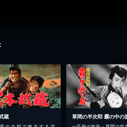
果
武蔵
原の合戦で敗走する武
一匹狼の旅烏・草間の半