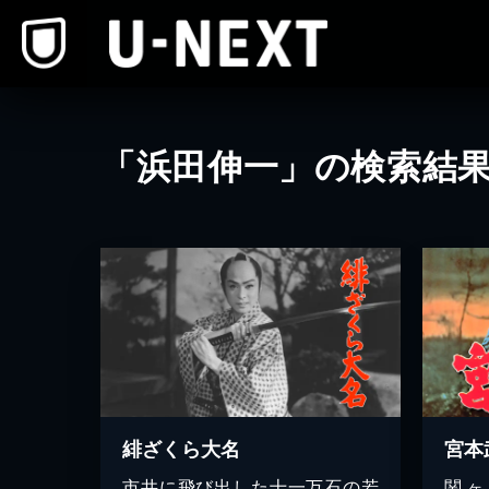
本文へスキップ
「浜田伸一」の検索結
緋ざくら大名
宮本
市井に飛び出した十一万石の若
関ヶ