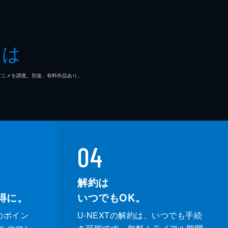
とは
マ/アニメを調査。別途、有料作品あり。
04
解約は
得に。
いつでもOK。
のポイン
U-NEXTの解約は、いつでも手続