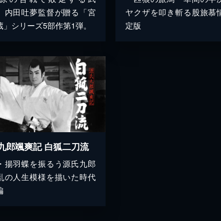
。内田吐夢監督が贈る「宮
ヤクザを叩き斬る股旅慕
蔵」シリーズ5部作第1弾。
定版
九郎颯爽記 白狐二刀流
・揚羽蝶を振るう源氏九郎
乱の人生模様を描いた時代
編