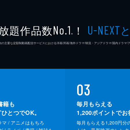
放題作品数
！
No.1
U-NEXT
※
26年7⽉ 国内の主要な定額制動画配信サービスにおける洋画/邦画/海外ドラマ/韓流・アジアドラマ/国内ドラ
03
書籍も
毎月もらえる
XTひとつでOK。
1,200
ポイントでお
ドラマ / アニメはもちろ
毎月もらえる1,200円分