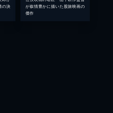
情の決
が叙情豊かに描いた股旅映画の
傑作