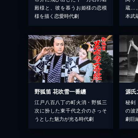
殿様と、彼を慕うお姫様の恋模
蔵…
様を描く恋愛時代劇
本武
野狐笛 花吹雪一番纏
源氏
江戸八百八丁の町火消・野狐三
秘剣
次に扮した東千代之介のさっそ
の波
うとした魅力が光る時代劇
劇巨