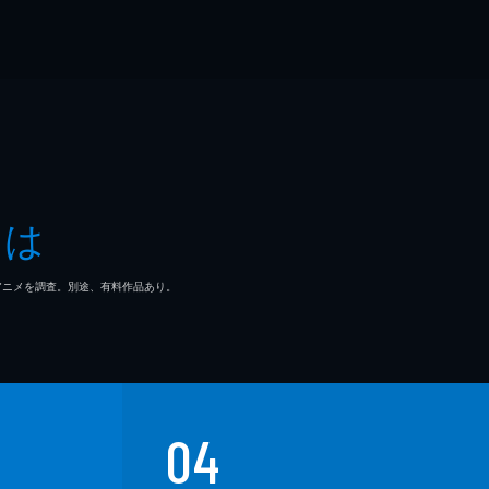
とは
マ/アニメを調査。別途、有料作品あり。
04