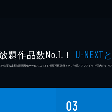
放題作品数
！
No.1
U-NEXT
※
26年7⽉ 国内の主要な定額制動画配信サービスにおける洋画/邦画/海外ドラマ/韓流・アジアドラマ/国内ドラ
03