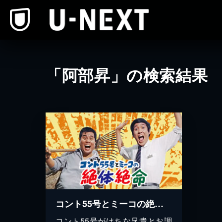
本文へスキップ
「阿部昇」の検索結果
コント55号とミーコの絶体絶命
コント55号がけちな兄貴とお調