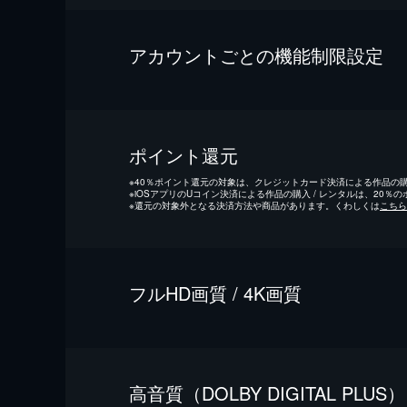
アカウントごとの機能制限設定
ポイント還元
※
40％ポイント還元の対象は、クレジットカード決済による作品の購入
※
iOSアプリのUコイン決済による作品の購入 / レンタルは、20％
※
還元の対象外となる決済方法や商品があります。くわしくは
こちら
フルHD画質 / 4K画質
⾼⾳質（DOLBY DIGITAL PLUS）