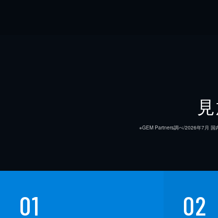
見
※GEM Partners調べ/20
01
02