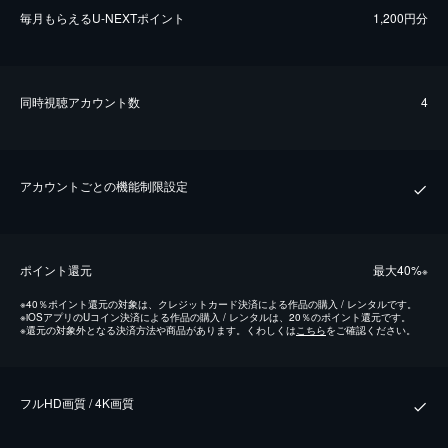
毎⽉もらえるU-NEXTポイント
1,200円分
同時視聴アカウント数
4
アカウントごとの機能制限設定
ポイント還元
最⼤40%
※
※
40％ポイント還元の対象は、クレジットカード決済による作品の購入 / レンタルです。
※
iOSアプリのUコイン決済による作品の購入 / レンタルは、20％のポイント還元です。
※
還元の対象外となる決済方法や商品があります。くわしくは
こちら
をご確認ください。
フルHD画質 / 4K画質