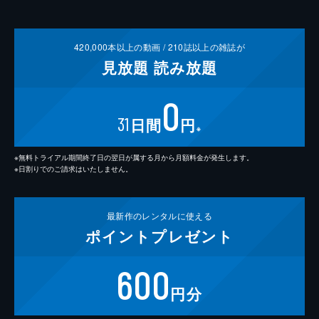
420,000
本以上の動画 /
210
誌以上の雑誌が
見放題
読み放題
0
31
日間
円
※
※無料トライアル期間終了日の翌日が属する月から月額料金が発生します。
※日割りでのご請求はいたしません。
最新作の
レンタルに使える
ポイント
プレゼント
600
円分