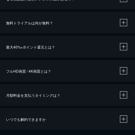
無料トライアルは何が無料？
※
最大40%
ポイント還元とは？
※
※
作品によって必要なポイントが異なります。
フルHD画質 / 4K画質とは？
月額料金を支払うタイミングは？
※
40％ポイント還元の対象は、クレジットカード決済による作品の購入 / レンタルです。
※
iOSアプリのUコイン決済による作品の購入 / レンタルは、20％のポイント還元です。
※
還元の対象外となる決済方法や商品があります。くわしくは
こちら
をご確認ください。
いつでも解約できますか