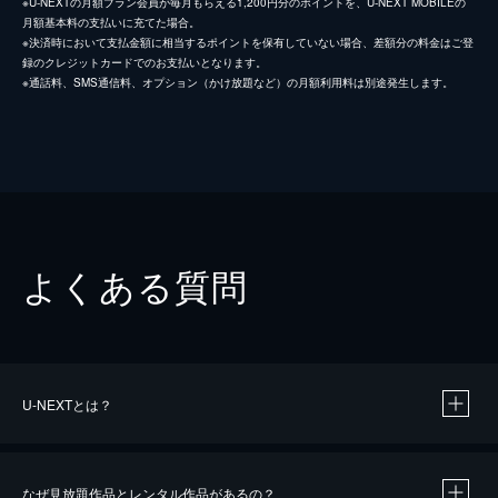
※U-NEXTの月額プラン会員が毎月もらえる1,200円分のポイントを、U-NEXT MOBILEの
月額基本料の支払いに充てた場合。
※決済時において支払金額に相当するポイントを保有していない場合、差額分の料金はご登
録のクレジットカードでのお支払いとなります。
※通話料、SMS通信料、オプション（かけ放題など）の月額利用料は別途発生します。
よくある質問
U-NEXTとは？
なぜ見放題作品とレンタル作品があるの？