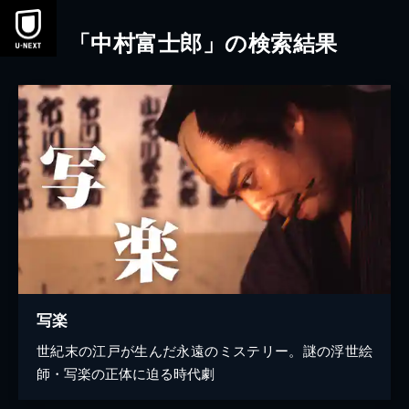
本文へスキップ
「中村富士郎」の検索結果
写楽
世紀末の江戸が生んだ永遠のミステリー。謎の浮世絵
師・写楽の正体に迫る時代劇