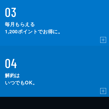
03
毎月もらえる
1,200
ポイントでお得に。
04
解約は
いつでもOK。