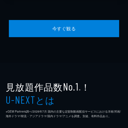
今すぐ観る
見放題作品数
！
No.1
※
とは
U-NEXT
※GEM Partners調べ/2026年7⽉ 国内の主要な定額制動画配信サービスにおける洋画/邦画/
海外ドラマ/韓流・アジアドラマ/国内ドラマ/アニメを調査。別途、有料作品あり。