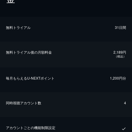
無料トライアル
31日間
無料トライアル後の⽉額料金
2,189円
（税込）
毎⽉もらえるU-NEXTポイント
1,200円分
同時視聴アカウント数
4
アカウントごとの機能制限設定