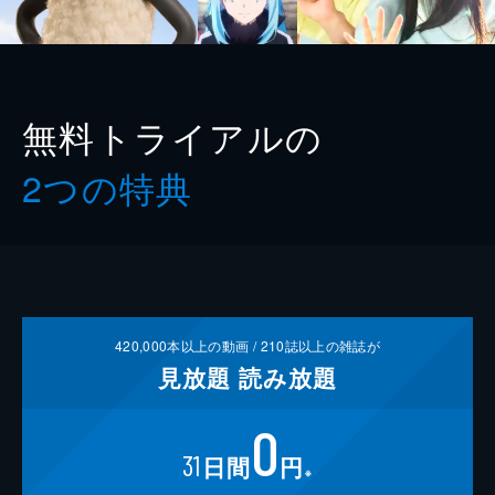
無料トライアルの
2つの特典
420,000
本以上の動画 /
210
誌以上の雑誌が
見放題
読み放題
0
31
日間
円
※