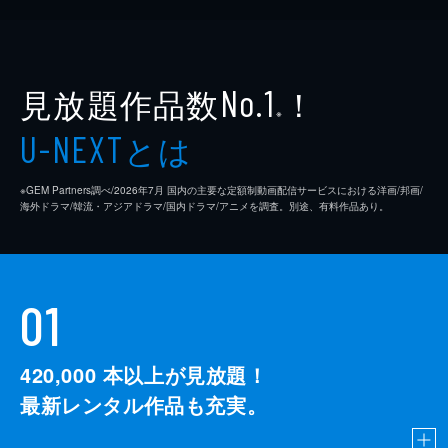
見放題作品数
！
No.1
※
とは
U-NEXT
※GEM Partners調べ/2026年7⽉ 国内の主要な定額制動画配信サービスにおける洋画/邦画/
海外ドラマ/韓流・アジアドラマ/国内ドラマ/アニメを調査。別途、有料作品あり。
01
420,000
本以上が見放題！
最新レンタル作品も充実。