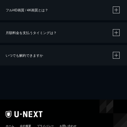
フルHD画質 / 4K画質とは？
月額料金を支払うタイミングは？
※
40％ポイント還元の対象は、クレジットカード決済による作品の購入 / レンタルです。
※
iOSアプリのUコイン決済による作品の購入 / レンタルは、20％のポイント還元です。
※
還元の対象外となる決済方法や商品があります。くわしくは
こちら
をご確認ください。
いつでも解約できますか
こちら
ホーム
会社概要
プライバシー
お問い合わせ