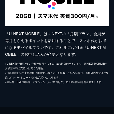
「U-NEXT MOBILE」はU-NEXTの「月額プラン」会員が
毎月もらえるポイントを活用することで、スマホ代がお得
になるモバイルプランです。ご利用には別途「U-NEXT M
OBILE」のお申し込みが必要となります。
※U-NEXTの月額プラン会員が毎月もらえる1,200円分のポイントを、U-NEXT MOBILEの
月額基本料の支払いに充てた場合。
※決済時において支払金額に相当するポイントを保有していない場合、差額分の料金はご登
録のクレジットカードでのお支払いとなります。
※通話料、SMS通信料、オプション（かけ放題など）の月額利用料は別途発生します。