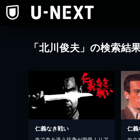
本文へスキップ
「北川俊夫」の検索結
仁義なき戦い
仁義
血で血を洗う抗争が勃発！リア
ヤク