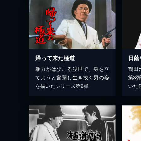
帰って来た極道
日蔭
暴力がはびこる渡世で、身を立
鶴田
てようと奮闘し生き抜く男の姿
第3
を描いたシリーズ第2弾
いた