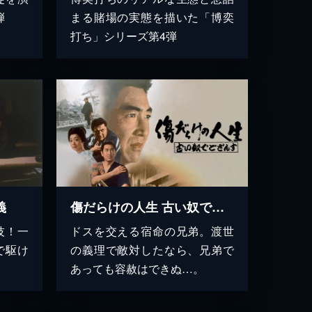
弾
まる賭場の実態を描いた「博奕
打ち」シリーズ第4弾
義
傷だらけの人生 古い奴でござんす
技！一
ドスを交える宿命の兄弟。渡世
で駆け
の義理で敵対したなら、兄弟で
あっても容赦はできぬ…。