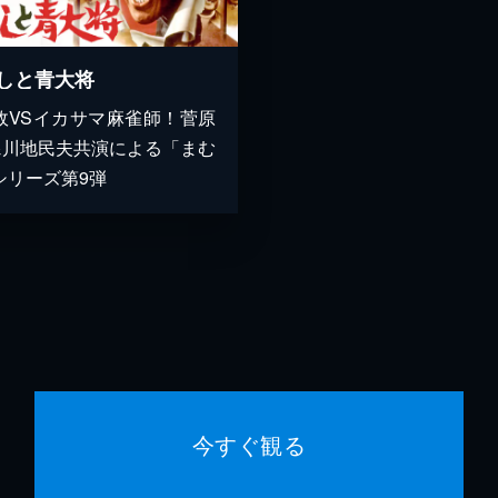
しと青大将
政VSイカサマ麻雀師！菅原
&川地民夫共演による「まむ
シリーズ第9弾
今すぐ観る