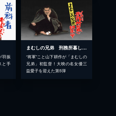
まむしの兄弟 刑務所暮し四年半
が羽振
“将軍”こと山下耕作が「まむしの
スと手
兄弟」初監督！大映の名女優三
益愛子を迎えた第5弾