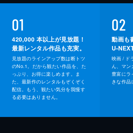
01
02
420,000
本以上が見放題！
動画も
最新レンタル作品も充実。
U-NE
見放題のラインアップ数は断トツ
映画 / 
のNo.1。だから観たい作品を、た
ん、マンガ 
っぷり、お得に楽しめます。ま
豊富にラ
た、最新作のレンタルもぞくぞく
きな作品
配信。もう、観たい気分を我慢す
る必要はありません。