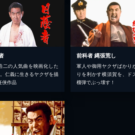
者
前科者 縄張荒し
浩二の人気曲を映画化した
軍人や御用ヤクザばかり
弾。仁義に生きるヤクザを描
りを利かす横須賀を、ド
任侠作品
榴弾でぶっ壊す！