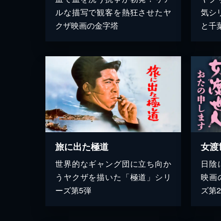
ルな描写で観客を熱狂させたヤ
気シ
クザ映画の金字塔
と千
旅に出た極道
女渡
世界的なギャング団に立ち向か
日陰
うヤクザを描いた「極道」シリ
映画
ーズ第5弾
ズ第