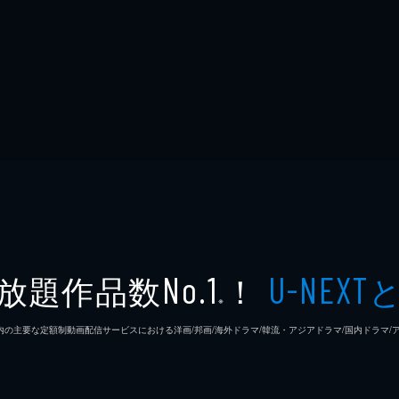
放題作品数
！
No.1
U-NEXT
※
26年7⽉ 国内の主要な定額制動画配信サービスにおける洋画/邦画/海外ドラマ/韓流・アジアドラマ/国内ドラ