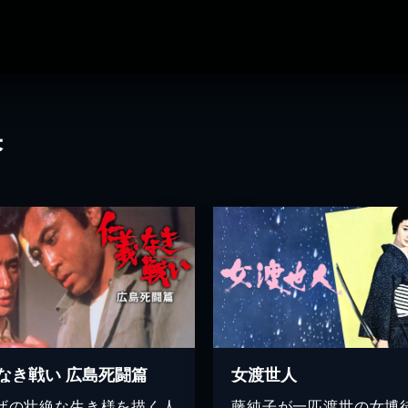
果
なき戦い 広島死闘篇
女渡世人
ザの壮絶な生き様を描く人
藤純子が一匹渡世の女博