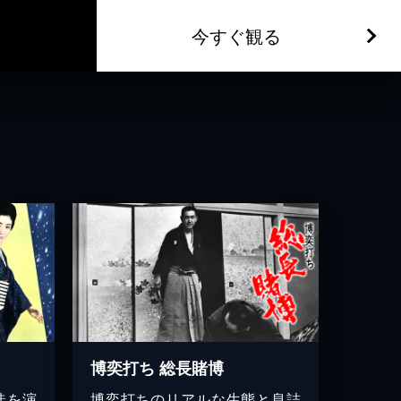
今すぐ観る
博奕打ち 総長賭博
徒を演
博奕打ちのリアルな生態と息詰