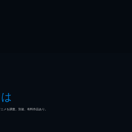
とは
マ/アニメを調査。別途、有料作品あり。