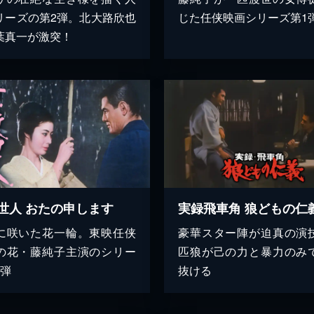
リーズの第2弾。北大路欣也
じた任侠映画シリーズ第1
葉真一が激突！
世人 おたの申します
実録飛車角 狼どもの仁
に咲いた花一輪。東映任侠
豪華スター陣が迫真の演
の花・藤純子主演のシリー
匹狼が己の力と暴力のみ
2弾
抜ける