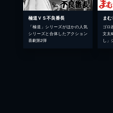
極道ＶＳ不良番長
まむ
「極道」シリーズがほかの人気
ゴロ
シリーズと合体したアクション
文太
喜劇第2弾
し」