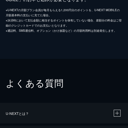
※U-NEXTの月額プラン会員が毎月もらえる1,200円分のポイントを、U-NEXT MOBILEの
月額基本料の支払いに充てた場合。
※決済時において支払金額に相当するポイントを保有していない場合、差額分の料金はご登
録のクレジットカードでのお支払いとなります。
※通話料、SMS通信料、オプション（かけ放題など）の月額利用料は別途発生します。
よくある質問
U-NEXTとは？