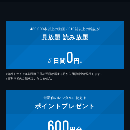
420,000
本以上の動画 /
210
誌以上の雑誌が
見放題
読み放題
0
31
日間
円
※
※無料トライアル期間終了日の翌日が属する月から月額料金が発生します。
※日割りでのご請求はいたしません。
最新作の
レンタルに使える
ポイント
プレゼント
600
円分