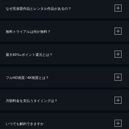
なぜ見放題作品とレンタル作品があるの？
無料トライアルは何が無料？
※
最大40%
ポイント還元とは？
※
※
作品によって必要なポイントが異なります。
フルHD画質 / 4K画質とは？
月額料金を支払うタイミングは？
※
40％ポイント還元の対象は、クレジットカード決済による作品の購入 / レンタルです。
※
iOSアプリのUコイン決済による作品の購入 / レンタルは、20％のポイント還元です。
※
還元の対象外となる決済方法や商品があります。くわしくは
こちら
をご確認ください。
いつでも解約できますか