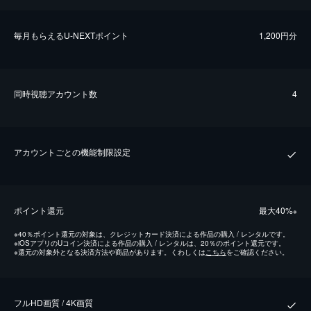
毎⽉もらえるU-NEXTポイント
1,200円分
同時視聴アカウント数
4
アカウントごとの機能制限設定
ポイント還元
最⼤40%
※
※
40％ポイント還元の対象は、クレジットカード決済による作品の購入 / レンタルです。
※
iOSアプリのUコイン決済による作品の購入 / レンタルは、20％のポイント還元です。
※
還元の対象外となる決済方法や商品があります。くわしくは
こちら
をご確認ください。
フルHD画質 / 4K画質