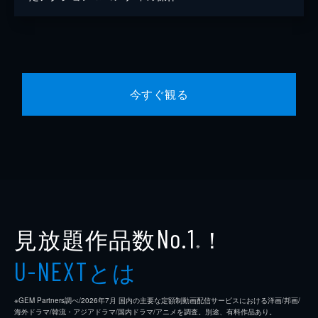
今すぐ観る
見放題作品数
！
No.1
※
とは
U-NEXT
※GEM Partners調べ/2026年7⽉ 国内の主要な定額制動画配信サービスにおける洋画/邦画/
海外ドラマ/韓流・アジアドラマ/国内ドラマ/アニメを調査。別途、有料作品あり。