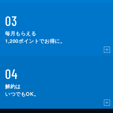
03
毎月もらえる
1,200
ポイントでお得に。
04
解約は
いつでもOK。