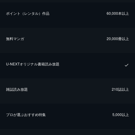
ポイント（レンタル）作品
60,000本以上
無料マンガ
20,000冊以上
U-NEXTオリジナル書籍読み放題
雑誌読み放題
210誌以上
プロが選ぶおすすめ特集
5,000以上