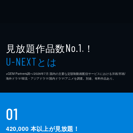
見放題作品数
！
No.1
※
とは
U-NEXT
※GEM Partners調べ/2026年7⽉ 国内の主要な定額制動画配信サービスにおける洋画/邦画/
海外ドラマ/韓流・アジアドラマ/国内ドラマ/アニメを調査。別途、有料作品あり。
01
420,000
本以上が見放題！