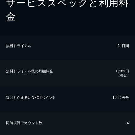
サービススペックと利用料
金
無料トライアル
31日間
無料トライアル後の⽉額料金
2,189円
（税込）
毎⽉もらえるU-NEXTポイント
1,200円分
同時視聴アカウント数
4