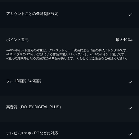
アカウントごとの機能制限設定
ポイント還元
最⼤40%
※
※
40％ポイント還元の対象は、クレジットカード決済による作品の購入 / レンタルです。
※
iOSアプリのUコイン決済による作品の購入 / レンタルは、20％のポイント還元です。
※
還元の対象外となる決済方法や商品があります。くわしくは
こちら
をご確認ください。
フルHD画質 / 4K画質
⾼⾳質（DOLBY DIGITAL PLUS）
テレビ / スマホ / PCなどに対応