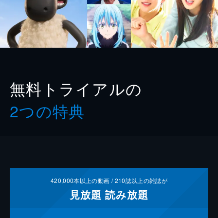
無料トライアルの
2つの特典
420,000
本以上の動画 /
210
誌以上の雑誌が
見放題
読み放題