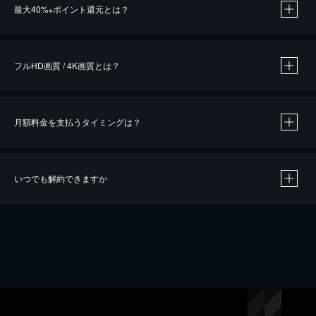
最大40%
ポイント還元とは？
※
※
作品によって必要なポイントが異なります。
フルHD画質 / 4K画質とは？
月額料金を支払うタイミングは？
※
40％ポイント還元の対象は、クレジットカード決済による作品の購入 / レンタルです。
※
iOSアプリのUコイン決済による作品の購入 / レンタルは、20％のポイント還元です。
※
還元の対象外となる決済方法や商品があります。くわしくは
こちら
をご確認ください。
いつでも解約できますか
こちら