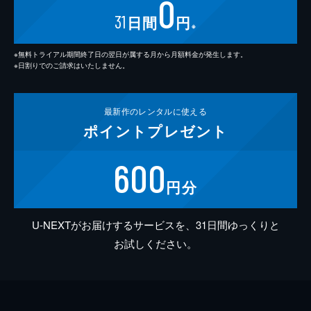
0
31
日間
円
※
※無料トライアル期間終了日の翌日が属する月から月額料金が発生します。
※日割りでのご請求はいたしません。
最新作の
レンタルに使える
ポイント
プレゼント
600
円分
U-NEXTがお届けするサービスを、31日間ゆっくりと
お試しください。