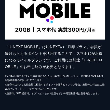
「U-NEXT MOBILE」はU-NEXTの「月額プラン」会員が
毎月もらえるポイントを活用することで、スマホ代がお得
になるモバイルプランです。ご利用には別途「U-NEXT M
OBILE」のお申し込みが必要となります。
※U-NEXTの月額プラン会員が毎月もらえる1,200円分のポイントを、U-NEXT MOBILEの
月額基本料の支払いに充てた場合。
※決済時において支払金額に相当するポイントを保有していない場合、差額分の料金はご登
録のクレジットカードでのお支払いとなります。
※通話料、SMS通信料、オプション（かけ放題など）の月額利用料は別途発生します。