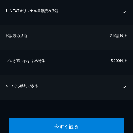
U-NEXTオリジナル書籍読み放題
雑誌読み放題
210誌以上
プロが選ぶおすすめ特集
5,000以上
いつでも解約できる
今すぐ観る