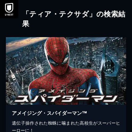
本文へスキップ
「ティア・テクサダ」の検索結
果
アメイジング・スパイダーマン™
遺伝子操作された蜘蛛に噛まれた高校生がスーパーヒ
ーローに！