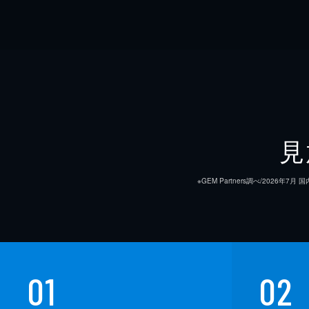
見
※GEM Partners調べ/20
01
02