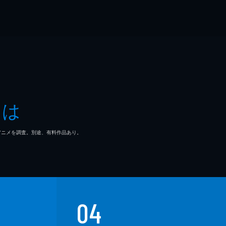
とは
マ/アニメを調査。別途、有料作品あり。
04