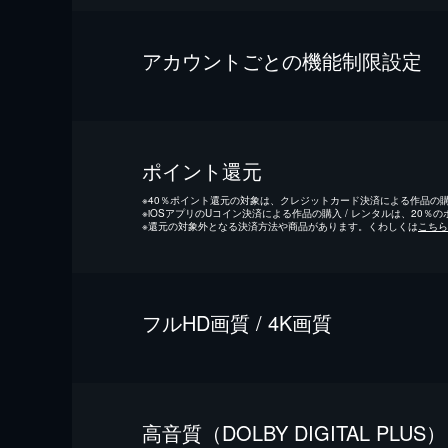
アカウントごとの機能制限設定
ポイント還元
※
40％ポイント還元の対象は、クレジットカード決済による作品の購入
※
iOSアプリのUコイン決済による作品の購入 / レンタルは、20％
※
還元の対象外となる決済方法や商品があります。くわしくは
こちら
フルHD画質 / 4K画質
⾼⾳質（DOLBY DIGITAL PLUS）