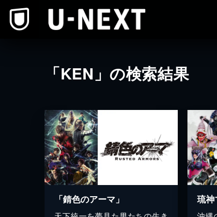
本文へスキップ
「KEN」の検索結果
「錆色のアーマ」
琉神
天下統一を夢見た男たちの生き
沖縄