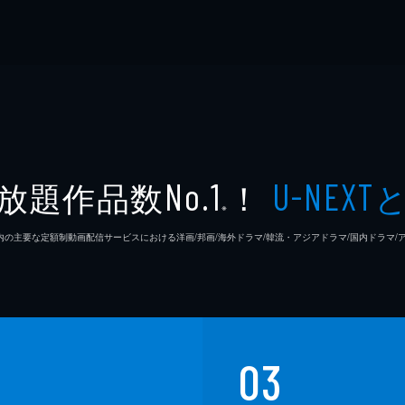
放題作品数
！
No.1
U-NEXT
※
26年7⽉ 国内の主要な定額制動画配信サービスにおける洋画/邦画/海外ドラマ/韓流・アジアドラマ/国内ドラ
03