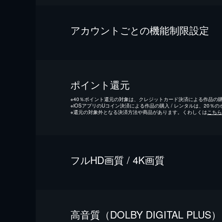
アカウントごとの機能制限設定
ポイント還元
※
40％ポイント還元の対象は、クレジットカード決済による作品の購入
※
iOSアプリのUコイン決済による作品の購入 / レンタルは、20％
※
還元の対象外となる決済方法や商品があります。くわしくは
こちら
フルHD画質 / 4K画質
⾼⾳質（DOLBY DIGITAL PLUS）