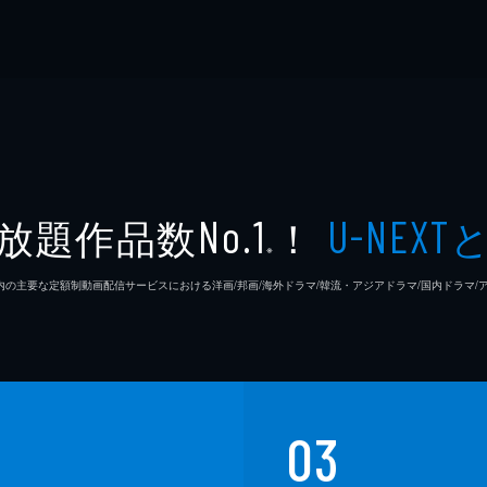
放題作品数
！
No.1
U-NEXT
※
26年7⽉ 国内の主要な定額制動画配信サービスにおける洋画/邦画/海外ドラマ/韓流・アジアドラマ/国内ドラ
03