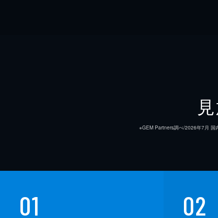
見
※GEM Partners調べ/20
01
02