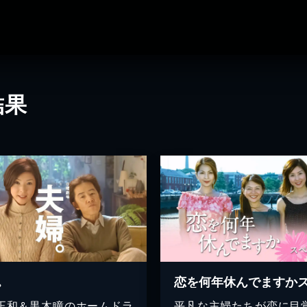
結果
｡
正和＆黒木瞳のホームドラ
平凡な主婦たちが恋に目