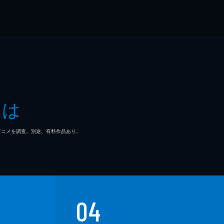
とは
マ/アニメを調査。別途、有料作品あり。
04