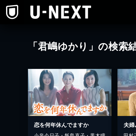
本文へスキップ
「君嶋ゆかり」の検索
恋を何年休んでますか
夫婦
小泉今日子・飯島直子・黒木瞳
田村