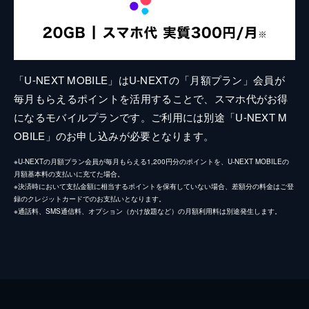
「U-NEXT MOBILE」はU-NEXTの「月額プラン」会員が
毎月もらえるポイントを活用することで、スマホ代がお得
になるモバイルプランです。ご利用には別途「U-NEXT M
OBILE」のお申し込みが必要となります。
※U-NEXTの月額プラン会員が毎月もらえる1,200円分のポイントを、U-NEXT MOBILEの
月額基本料の支払いに充てた場合。
※決済時において支払金額に相当するポイントを保有していない場合、差額分の料金はご登
録のクレジットカードでのお支払いとなります。
※通話料、SMS通信料、オプション（かけ放題など）の月額利用料は別途発生します。