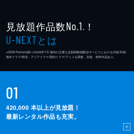
見放題作品数
！
No.1
※
とは
U-NEXT
※GEM Partners調べ/2026年7⽉ 国内の主要な定額制動画配信サービスにおける洋画/邦画/
海外ドラマ/韓流・アジアドラマ/国内ドラマ/アニメを調査。別途、有料作品あり。
01
420,000
本以上が見放題！
最新レンタル作品も充実。