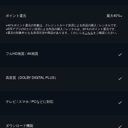
ポイント還元
最⼤40%
※
※
40％ポイント還元の対象は、クレジットカード決済による作品の購入 / レンタルです。
※
iOSアプリのUコイン決済による作品の購入 / レンタルは、20％のポイント還元です。
※
還元の対象外となる決済方法や商品があります。くわしくは
こちら
をご確認ください。
フルHD画質 / 4K画質
⾼⾳質（DOLBY DIGITAL PLUS）
テレビ / スマホ / PCなどに対応
ダウンロード機能