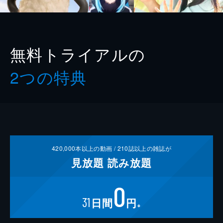
無料トライアルの
2つの特典
420,000
本以上の動画 /
210
誌以上の雑誌が
見放題
読み放題
0
31
日間
円
※