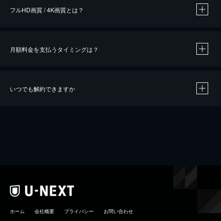
フルHD画質 / 4K画質とは？
月額料金を支払うタイミングは？
※
40％ポイント還元の対象は、クレジットカード決済による作品の購入 / レンタルです。
※
iOSアプリのUコイン決済による作品の購入 / レンタルは、20％のポイント還元です。
※
還元の対象外となる決済方法や商品があります。くわしくは
こちら
をご確認ください。
いつでも解約できますか
こちら
ホーム
会社概要
プライバシー
お問い合わせ