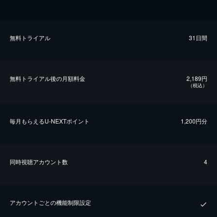
無料トライアル
31日間
無料トライアル後の⽉額料金
2,189円
（税込）
毎⽉もらえるU-NEXTポイント
1,200円分
同時視聴アカウント数
4
アカウントごとの機能制限設定