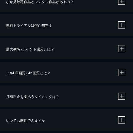
なぜ見放題作品とレンタル作品があるの？
無料トライアルは何が無料？
※
最大40%
ポイント還元とは？
※
※
作品によって必要なポイントが異なります。
フルHD画質 / 4K画質とは？
月額料金を支払うタイミングは？
※
40％ポイント還元の対象は、クレジットカード決済による作品の購入 / レンタルです。
※
iOSアプリのUコイン決済による作品の購入 / レンタルは、20％のポイント還元です。
※
還元の対象外となる決済方法や商品があります。くわしくは
こちら
をご確認ください。
いつでも解約できますか