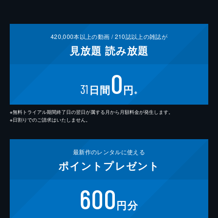
420,000
本以上の動画 /
210
誌以上の雑誌が
見放題
読み放題
0
31
日間
円
※
※無料トライアル期間終了日の翌日が属する月から月額料金が発生します。
※日割りでのご請求はいたしません。
最新作の
レンタルに使える
ポイント
プレゼント
600
円分