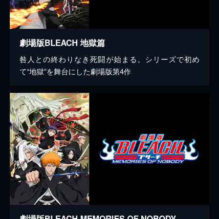
劇場版BLEACH 地獄篇
咎人との終わりなき死闘が始まる。シリーズで初め
て“地獄”を舞台にした劇場版第4作
劇場版BLEACH MEMORIES OF NOBODY