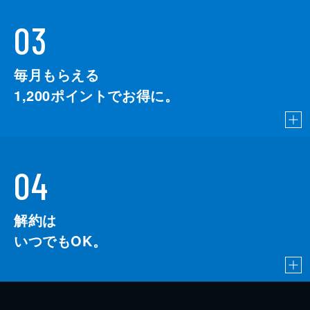
03
毎月もらえる
1,200
ポイントでお得に。
04
解約は
いつでもOK。