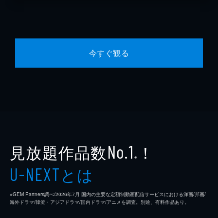
今すぐ観る
見放題作品数
！
No.1
※
とは
U-NEXT
※GEM Partners調べ/2026年7⽉ 国内の主要な定額制動画配信サービスにおける洋画/邦画/
海外ドラマ/韓流・アジアドラマ/国内ドラマ/アニメを調査。別途、有料作品あり。