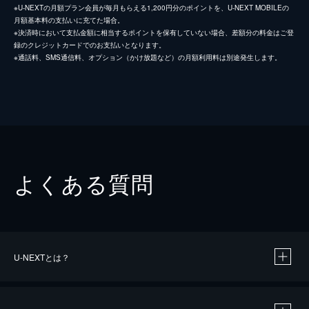
※U-NEXTの月額プラン会員が毎月もらえる1,200円分のポイントを、U-NEXT MOBILEの
月額基本料の支払いに充てた場合。
※決済時において支払金額に相当するポイントを保有していない場合、差額分の料金はご登
録のクレジットカードでのお支払いとなります。
※通話料、SMS通信料、オプション（かけ放題など）の月額利用料は別途発生します。
よくある質問
U-NEXTとは？