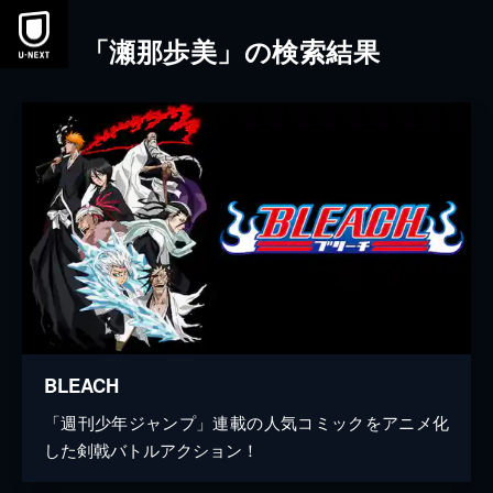
本文へスキップ
「瀬那歩美」の検索結果
BLEACH
「週刊少年ジャンプ」連載の人気コミックをアニメ化
した剣戟バトルアクション！