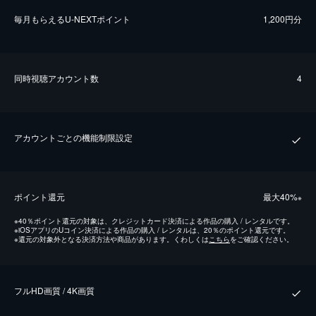
毎⽉もらえるU-NEXTポイント
1,200円分
同時視聴アカウント数
4
アカウントごとの機能制限設定
ポイント還元
最⼤40%
※
※
40％ポイント還元の対象は、クレジットカード決済による作品の購入 / レンタルです。
※
iOSアプリのUコイン決済による作品の購入 / レンタルは、20％のポイント還元です。
※
還元の対象外となる決済方法や商品があります。くわしくは
こちら
をご確認ください。
フルHD画質 / 4K画質