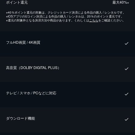
ポイント還元
最⼤40%
※
※
40％ポイント還元の対象は、クレジットカード決済による作品の購入 / レンタルです。
※
iOSアプリのUコイン決済による作品の購入 / レンタルは、20％のポイント還元です。
※
還元の対象外となる決済方法や商品があります。くわしくは
こちら
をご確認ください。
フルHD画質 / 4K画質
⾼⾳質（DOLBY DIGITAL PLUS）
テレビ / スマホ / PCなどに対応
ダウンロード機能