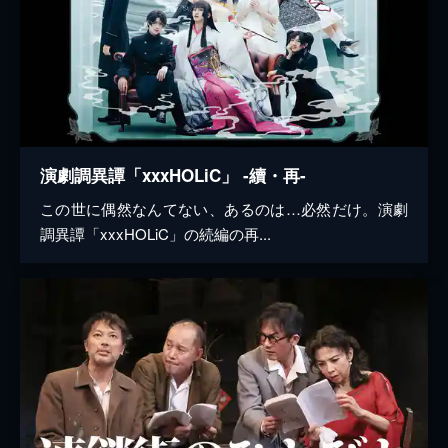
演劇調異譚「xxxHOLiC」 -續・再-
この世に偶然なんてない、あるのは…必然だけ。演劇
調異譚「xxxHOLiC」の続編の再...