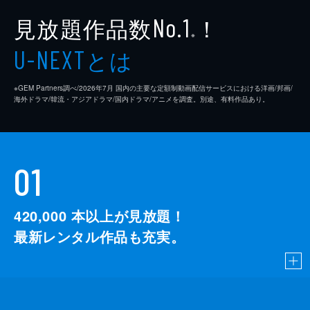
見放題作品数
！
No.1
※
とは
U-NEXT
※GEM Partners調べ/2026年7⽉ 国内の主要な定額制動画配信サービスにおける洋画/邦画/
海外ドラマ/韓流・アジアドラマ/国内ドラマ/アニメを調査。別途、有料作品あり。
01
420,000
本以上が見放題！
最新レンタル作品も充実。