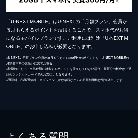
「U-NEXT MOBILE」はU-NEXTの「月額プラン」会員が
毎月もらえるポイントを活用することで、スマホ代がお得
になるモバイルプランです。ご利用には別途「U-NEXT M
OBILE」のお申し込みが必要となります。
※U-NEXTの月額プラン会員が毎月もらえる1,200円分のポイントを、U-NEXT MOBILEの
月額基本料の支払いに充てた場合。
※決済時において支払金額に相当するポイントを保有していない場合、差額分の料金はご登
録のクレジットカードでのお支払いとなります。
※通話料、SMS通信料、オプション（かけ放題など）の月額利用料は別途発生します。
よくある質問