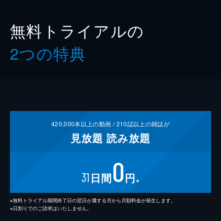
無料トライアルの
2つの特典
420,000
本以上の動画 /
210
誌以上の雑誌が
見放題
読み放題
0
31
日間
円
※
※無料トライアル期間終了日の翌日が属する月から月額料金が発生します。
※日割りでのご請求はいたしません。