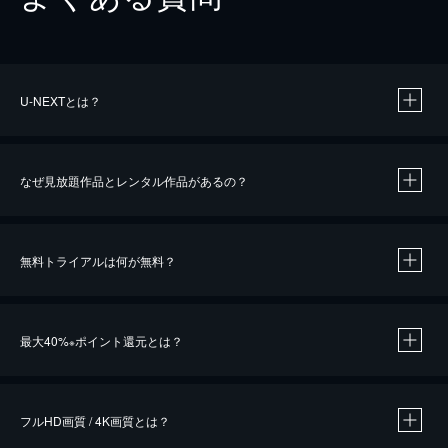
U-NEXTとは？
なぜ見放題作品とレンタル作品があるの？
無料トライアルは何が無料？
※
最大40%
ポイント還元とは？
※
※
作品によって必要なポイントが異なります。
フルHD画質 / 4K画質とは？