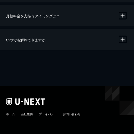
月額料金を支払うタイミングは？
※
40％ポイント還元の対象は、クレジットカード決済による作品の購入 / レンタルです。
※
iOSアプリのUコイン決済による作品の購入 / レンタルは、20％のポイント還元です。
※
還元の対象外となる決済方法や商品があります。くわしくは
こちら
をご確認ください。
いつでも解約できますか
こちら
ホーム
会社概要
プライバシー
お問い合わせ