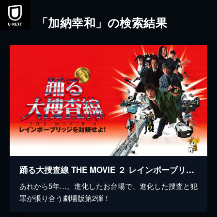
本文へスキップ
「加納幸和」の検索結果
踊る大捜査線 THE MOVIE ２ レインボーブリッジを封鎖せよ!
あれから5年…。進化したお台場で、進化した捜査と犯
罪が張り合う劇場版第2弾！