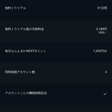
無料トライアル
31日間
無料トライアル後の⽉額料金
2,189円
（税込）
毎⽉もらえるU-NEXTポイント
1,200円分
同時視聴アカウント数
4
アカウントごとの機能制限設定