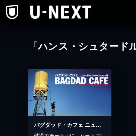
本文へスキップ
「ハンス・シュタード
バグダッド・カフェ ニュー・ディレクターズ・カット版
砂漠のモーテルに、ハートフル