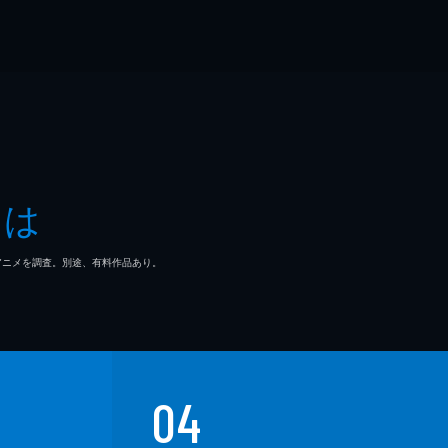
とは
マ/アニメを調査。別途、有料作品あり。
04