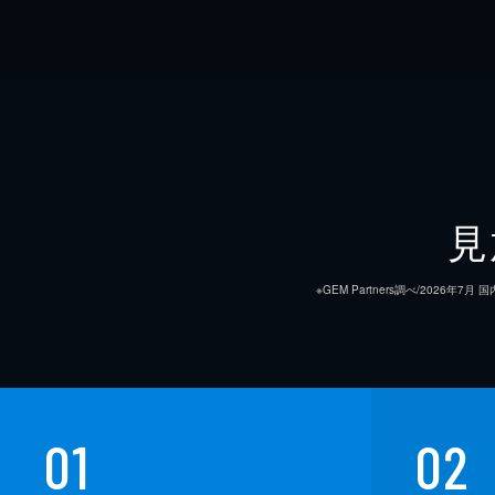
見
※GEM Partners調べ/20
01
02