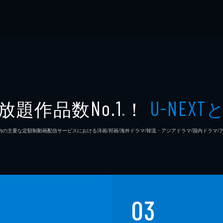
放題作品数
！
No.1
U-NEXT
※
26年7⽉ 国内の主要な定額制動画配信サービスにおける洋画/邦画/海外ドラマ/韓流・アジアドラマ/国内ドラ
03