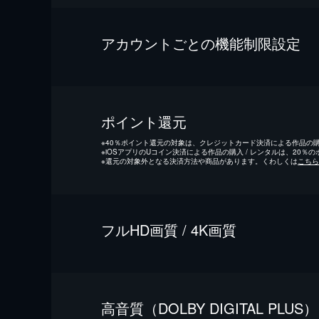
アカウントごとの機能制限設定
ポイント還元
※
40％ポイント還元の対象は、クレジットカード決済による作品の購入
※
iOSアプリのUコイン決済による作品の購入 / レンタルは、20％
※
還元の対象外となる決済方法や商品があります。くわしくは
こちら
フルHD画質 / 4K画質
⾼⾳質（DOLBY DIGITAL PLUS）