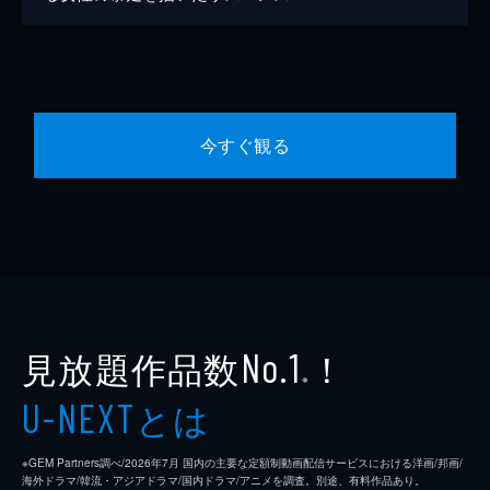
今すぐ観る
見放題作品数
！
No.1
※
とは
U-NEXT
※GEM Partners調べ/2026年7⽉ 国内の主要な定額制動画配信サービスにおける洋画/邦画/
海外ドラマ/韓流・アジアドラマ/国内ドラマ/アニメを調査。別途、有料作品あり。