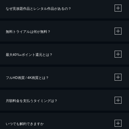
なぜ見放題作品とレンタル作品があるの？
無料トライアルは何が無料？
※
最大40%
ポイント還元とは？
※
※
作品によって必要なポイントが異なります。
フルHD画質 / 4K画質とは？
月額料金を支払うタイミングは？
※
40％ポイント還元の対象は、クレジットカード決済による作品の購入 / レンタルです。
※
iOSアプリのUコイン決済による作品の購入 / レンタルは、20％のポイント還元です。
※
還元の対象外となる決済方法や商品があります。くわしくは
こちら
をご確認ください。
いつでも解約できますか