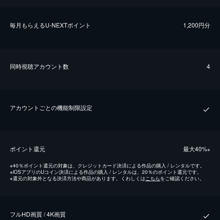
毎⽉もらえるU-NEXTポイント
1,200円分
同時視聴アカウント数
4
アカウントごとの機能制限設定
ポイント還元
最⼤40%
※
※
40％ポイント還元の対象は、クレジットカード決済による作品の購入 / レンタルです。
※
iOSアプリのUコイン決済による作品の購入 / レンタルは、20％のポイント還元です。
※
還元の対象外となる決済方法や商品があります。くわしくは
こちら
をご確認ください。
フルHD画質 / 4K画質