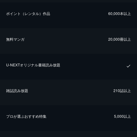
ポイント（レンタル）作品
60,000本以上
無料マンガ
20,000冊以上
U-NEXTオリジナル書籍読み放題
雑誌読み放題
210誌以上
プロが選ぶおすすめ特集
5,000以上