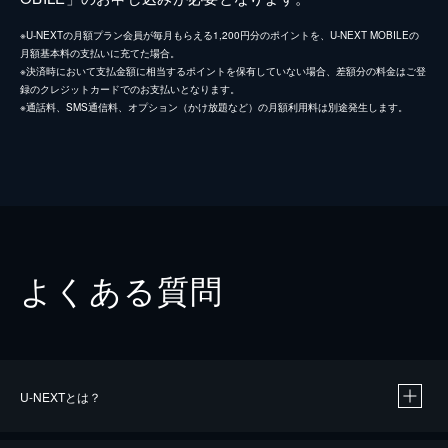
※U-NEXTの月額プラン会員が毎月もらえる1,200円分のポイントを、U-NEXT MOBILEの
月額基本料の支払いに充てた場合。
※決済時において支払金額に相当するポイントを保有していない場合、差額分の料金はご登
録のクレジットカードでのお支払いとなります。
※通話料、SMS通信料、オプション（かけ放題など）の月額利用料は別途発生します。
よくある質問
U-NEXTとは？