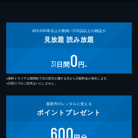
420,000
本以上の動画 /
210
誌以上の雑誌が
見放題
読み放題
0
31
日間
円
※
※無料トライアル期間終了日の翌日が属する月から月額料金が発生します。
※日割りでのご請求はいたしません。
最新作の
レンタルに使える
ポイント
プレゼント
600
円分