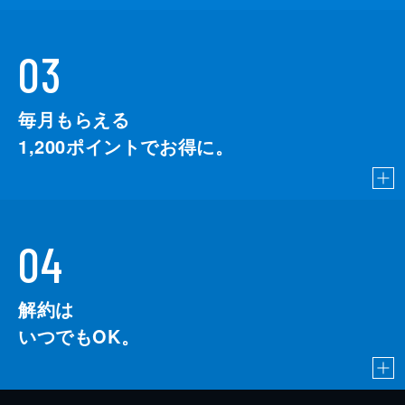
03
毎月もらえる
1,200
ポイントでお得に。
04
解約は
いつでもOK。