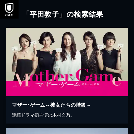
本文へスキップ
「平田敦子」の検索結果
マザー･ゲーム～彼女たちの階級～
連続ドラマ初主演の木村文乃。