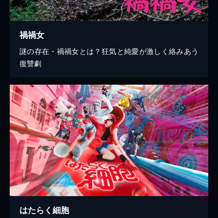
禍禍女
謎の存在・禍禍女とは？狂気と純愛が激しく絡みあう
復讐劇
はたらく細胞