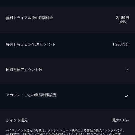
無料トライアル後の⽉額料金
2,189円
（税込）
毎⽉もらえるU-NEXTポイント
1,200円分
同時視聴アカウント数
4
アカウントごとの機能制限設定
ポイント還元
最⼤40%
※
※
40％ポイント還元の対象は、クレジットカード決済による作品の購入 / レンタルです。
※
iOSアプリのUコイン決済による作品の購入 / レンタルは、20％のポイント還元です。