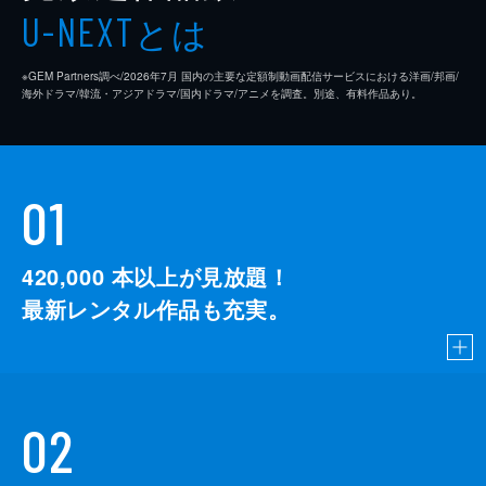
とは
U-NEXT
※GEM Partners調べ/2026年7⽉ 国内の主要な定額制動画配信サービスにおける洋画/邦画/
海外ドラマ/韓流・アジアドラマ/国内ドラマ/アニメを調査。別途、有料作品あり。
01
420,000
本以上が見放題！
最新レンタル作品も充実。
02