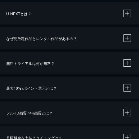
U-NEXTとは？
なぜ見放題作品とレンタル作品があるの？
無料トライアルは何が無料？
※
最大40%
ポイント還元とは？
※
※
作品によって必要なポイントが異なります。
フルHD画質 / 4K画質とは？
月額料金を支払うタイミングは？
※
40％ポイント還元の対象は、クレジットカード決済による作品の購入 / レンタルです。