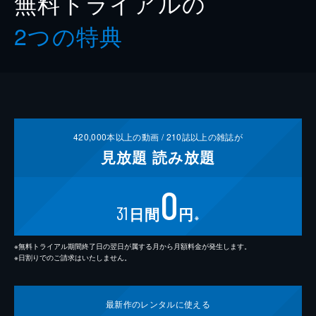
無料トライアルの
2つの特典
420,000
本以上の動画 /
210
誌以上の雑誌が
見放題
読み放題
0
31
日間
円
※
※無料トライアル期間終了日の翌日が属する月から月額料金が発生します。
※日割りでのご請求はいたしません。
最新作の
レンタルに使える