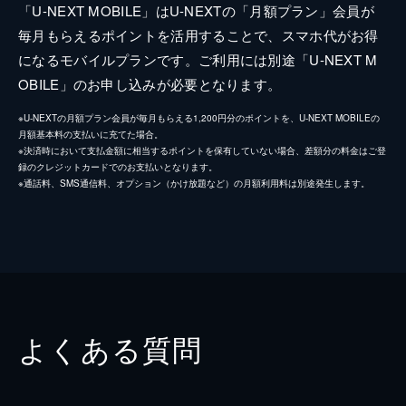
「U-NEXT MOBILE」はU-NEXTの「月額プラン」会員が
毎月もらえるポイントを活用することで、スマホ代がお得
になるモバイルプランです。ご利用には別途「U-NEXT M
OBILE」のお申し込みが必要となります。
※U-NEXTの月額プラン会員が毎月もらえる1,200円分のポイントを、U-NEXT MOBILEの
月額基本料の支払いに充てた場合。
※決済時において支払金額に相当するポイントを保有していない場合、差額分の料金はご登
録のクレジットカードでのお支払いとなります。
※通話料、SMS通信料、オプション（かけ放題など）の月額利用料は別途発生します。
よくある質問