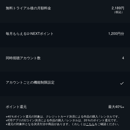
無料トライアル後の⽉額料金
2,189円
（税込）
毎⽉もらえるU-NEXTポイント
1,200円分
同時視聴アカウント数
4
アカウントごとの機能制限設定
ポイント還元
最⼤40%
※
※
40％ポイント還元の対象は、クレジットカード決済による作品の購入 / レンタルです。
※
iOSアプリのUコイン決済による作品の購入 / レンタルは、20％のポイント還元です。
※
還元の対象外となる決済方法や商品があります。くわしくは
こちら
をご確認ください。