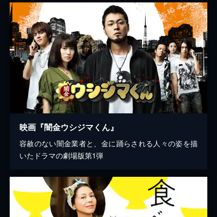
映画『闇金ウシジマくん』
容赦のない闇金業者と、金に踊らされる人々の姿を描
いたドラマの劇場版第1弾