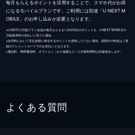
毎月もらえるポイントを活用することで、スマホ代がお得
になるモバイルプランです。ご利用には別途「U-NEXT M
OBILE」のお申し込みが必要となります。
※U-NEXTの月額プラン会員が毎月もらえる1,200円分のポイントを、U-NEXT MOBILEの
月額基本料の支払いに充てた場合。
※決済時において支払金額に相当するポイントを保有していない場合、差額分の料金はご登
録のクレジットカードでのお支払いとなります。
※通話料、SMS通信料、オプション（かけ放題など）の月額利用料は別途発生します。
よくある質問