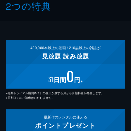
2つの特典
420,000
本以上の動画 /
210
誌以上の雑誌が
見放題
読み放題
0
31
日間
円
※
※無料トライアル期間終了日の翌日が属する月から月額料金が発生します。
※日割りでのご請求はいたしません。
最新作の
レンタルに使える
ポイント
プレゼント