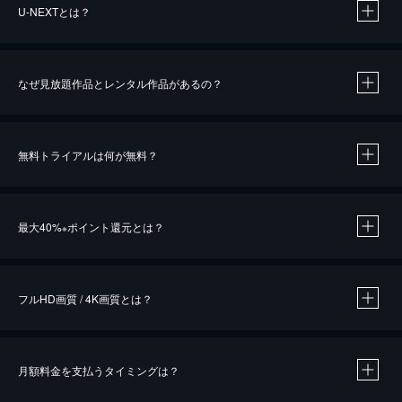
U-NEXTとは？
なぜ見放題作品とレンタル作品があるの？
無料トライアルは何が無料？
※
最大40%
ポイント還元とは？
※
※
作品によって必要なポイントが異なります。
フルHD画質 / 4K画質とは？
月額料金を支払うタイミングは？
※
40％ポイント還元の対象は、クレジットカード決済による作品の購入 / レンタルです。
※
iOSアプリのUコイン決済による作品の購入 / レンタルは、20％のポイント還元です。
※
還元の対象外となる決済方法や商品があります。くわしくは
こちら
をご確認ください。