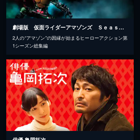
劇場版 仮面ライダーアマゾンズ Ｓｅａｓｏｎ１ 覚醒
2人の“アマゾン”の因縁が始まるヒーローアクション第
1シーズン総集編
俳優 亀岡拓次