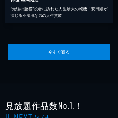
“最強の脇役”役者に訪れた人生最大の転機！安田顕が
演じる不器用な男の人生賛歌
今すぐ観る
見放題作品数
！
No.1
※
とは
U-NEXT