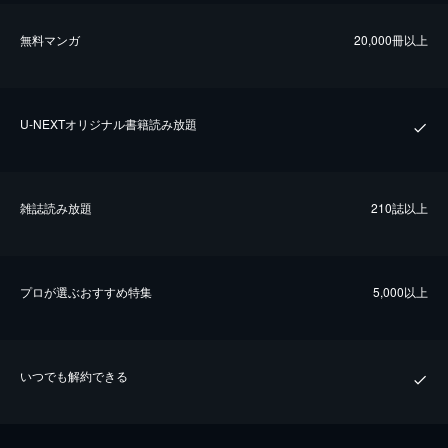
無料マンガ
20,000冊以上
U-NEXTオリジナル書籍読み放題
雑誌読み放題
210誌以上
プロが選ぶおすすめ特集
5,000以上
いつでも解約できる