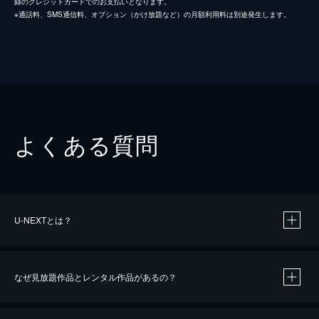
録のクレジットカードでのお支払いとなります。
※通話料、SMS通信料、オプション（かけ放題など）の月額利用料は別途発生します。
よくある質問
U-NEXTとは？
なぜ見放題作品とレンタル作品があるの？