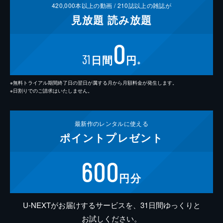
420,000
本以上の動画 /
210
誌以上の雑誌が
見放題
読み放題
0
31
日間
円
※
※無料トライアル期間終了日の翌日が属する月から月額料金が発生します。
※日割りでのご請求はいたしません。
最新作の
レンタルに使える
ポイント
プレゼント
600
円分
U-NEXTがお届けするサービスを、31日間ゆっくりと
お試しください。