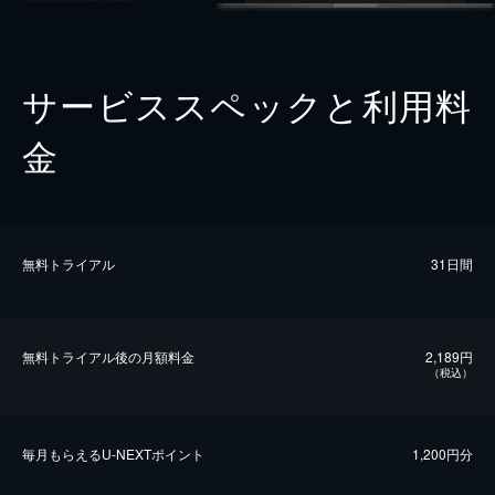
サービススペックと利用料
金
無料トライアル
31日間
無料トライアル後の⽉額料金
2,189円
（税込）
毎⽉もらえるU-NEXTポイント
1,200円分