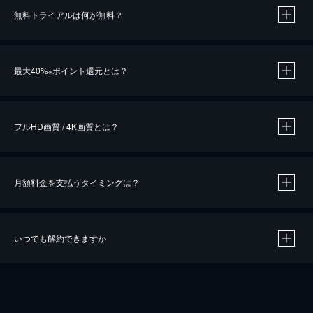
無料トライアルは何が無料？
※
最大40%
ポイント還元とは？
※
※
作品によって必要なポイントが異なります。
フルHD画質 / 4K画質とは？
月額料金を支払うタイミングは？
※
40％ポイント還元の対象は、クレジットカード決済による作品の購入 / レンタルです。
※
iOSアプリのUコイン決済による作品の購入 / レンタルは、20％のポイント還元です。
※
還元の対象外となる決済方法や商品があります。くわしくは
こちら
をご確認ください。
いつでも解約できますか