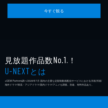
今すぐ観る
見放題作品数
！
No.1
※
とは
U-NEXT
※GEM Partners調べ/2026年7⽉ 国内の主要な定額制動画配信サービスにおける洋画/邦画/
海外ドラマ/韓流・アジアドラマ/国内ドラマ/アニメを調査。別途、有料作品あり。