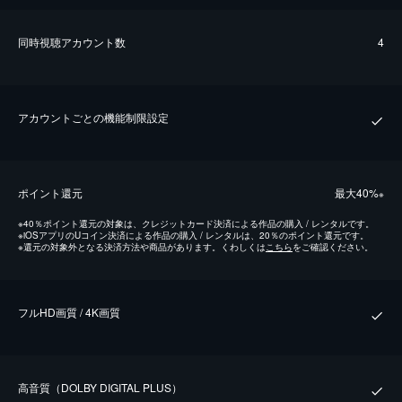
同時視聴アカウント数
4
アカウントごとの機能制限設定
ポイント還元
最⼤40%
※
※
40％ポイント還元の対象は、クレジットカード決済による作品の購入 / レンタルです。
※
iOSアプリのUコイン決済による作品の購入 / レンタルは、20％のポイント還元です。
※
還元の対象外となる決済方法や商品があります。くわしくは
こちら
をご確認ください。
フルHD画質 / 4K画質
⾼⾳質（DOLBY DIGITAL PLUS）