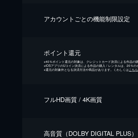
アカウントごとの機能制限設定
ポイント還元
※
40％ポイント還元の対象は、クレジットカード決済による作品の購入
※
iOSアプリのUコイン決済による作品の購入 / レンタルは、20％
※
還元の対象外となる決済方法や商品があります。くわしくは
こちら
フルHD画質 / 4K画質
⾼⾳質（DOLBY DIGITAL PLUS）