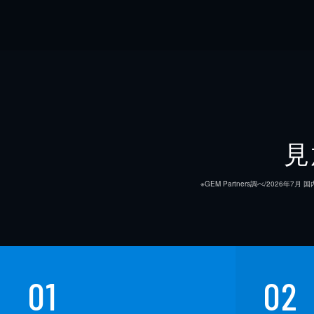
見
※GEM Partners調べ/20
01
02