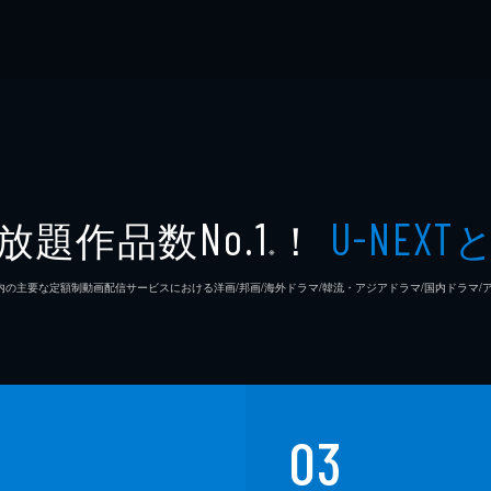
放題作品数
！
No.1
U-NEXT
※
26年7⽉ 国内の主要な定額制動画配信サービスにおける洋画/邦画/海外ドラマ/韓流・アジアドラマ/国内ドラ
03