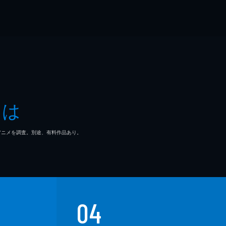
とは
マ/アニメを調査。別途、有料作品あり。
04