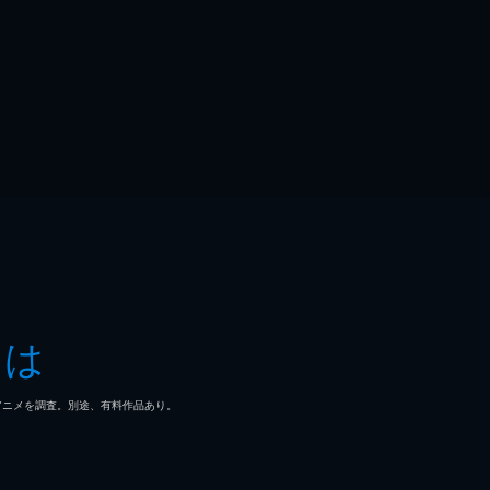
とは
マ/アニメを調査。別途、有料作品あり。