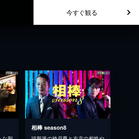
今すぐ観る
相棒 season8
トな刑
頭脳派の神戸尊と右京の相性や