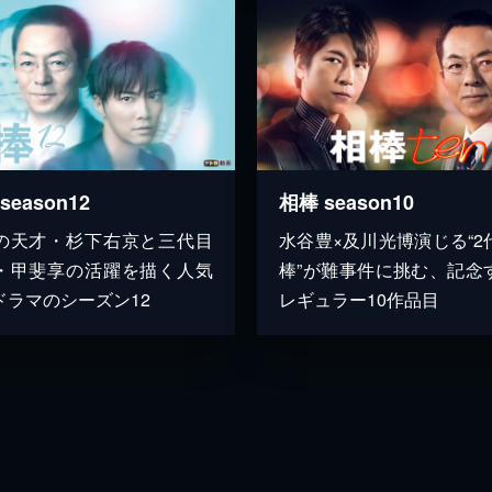
season12
相棒 season10
の天才・杉下右京と三代目
水谷豊×及川光博演じる“2
・甲斐享の活躍を描く人気
棒”が難事件に挑む、記念
ドラマのシーズン12
レギュラー10作品目