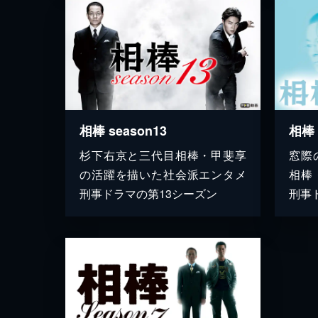
相棒 season13
相棒 
杉下右京と三代目相棒・甲斐享
窓際
の活躍を描いた社会派エンタメ
相棒
刑事ドラマの第13シーズン
刑事