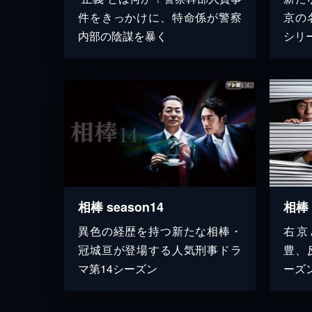
件をきっかけに、特命係が警察
京の
内部の陰謀を暴く
シリ
相棒 season14
相棒 
異色の経歴を持つ新たな相棒・
右京
冠城亘が登場する人気刑事ドラ
豊、
マ第14シーズン
ーズン