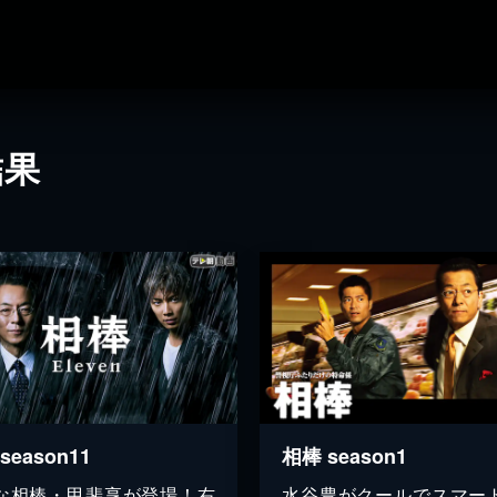
結果
season11
相棒 season1
な相棒・甲斐享が登場！右
水谷豊がクールでスマー