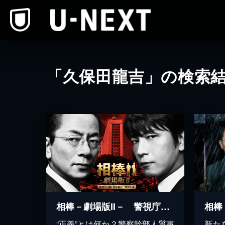
本文へスキップ
「久保田龍吉」の検索
相棒－劇場版II－ 警視庁占拠！特命係の一番長い夜
相棒 
“正義”とは何か？警察幹部人質事
新た