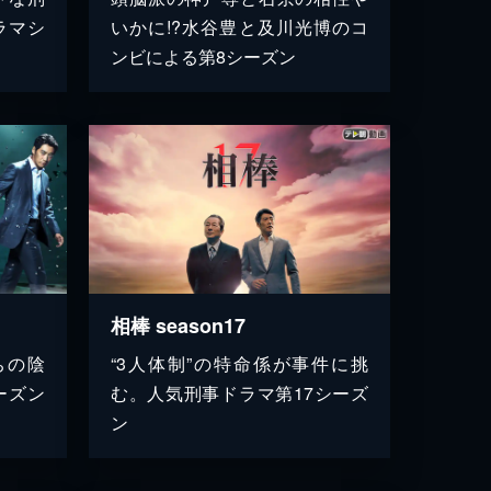
ラマシ
いかに!?水谷豊と及川光博のコ
ンビによる第8シーズン
相棒 season17
ちの陰
“3人体制”の特命係が事件に挑
ーズン
む。人気刑事ドラマ第17シーズ
ン