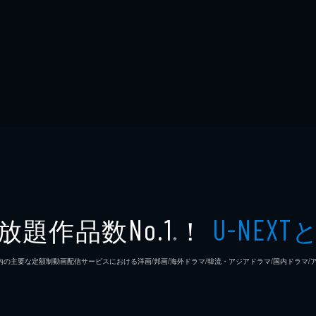
放題作品数
！
No.1
U-NEXT
※
26年7⽉ 国内の主要な定額制動画配信サービスにおける洋画/邦画/海外ドラマ/韓流・アジアドラマ/国内ドラ