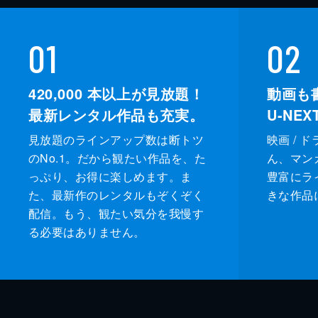
01
02
420,000
本以上が見放題！
動画も
最新レンタル作品も充実。
U-NE
見放題のラインアップ数は断トツ
映画 / 
のNo.1。だから観たい作品を、た
ん、マンガ 
っぷり、お得に楽しめます。ま
豊富にラ
た、最新作のレンタルもぞくぞく
きな作品
配信。もう、観たい気分を我慢す
る必要はありません。