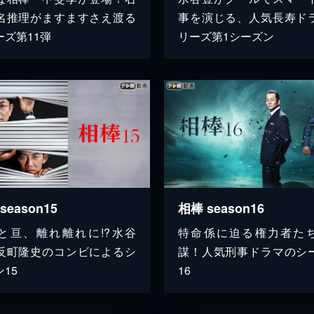
名推理がますますさえ渡る
事を演じる、人気長寿ド
ーズ第11弾
リーズ第1シーズン
season15
相棒 season16
と亘、離れ離れに!?水谷
特命係に迫る権力者た
反町隆史のコンビによるシ
謀！人気刑事ドラマのシ
15
16