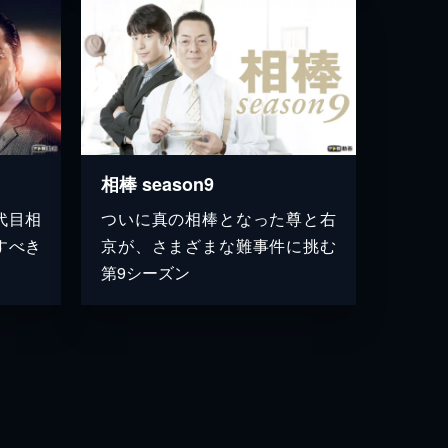
相棒 season9
代目相
ついに真の相棒となった尊と右
すべき
京が、さまざまな難事件に挑む
第9シーズン