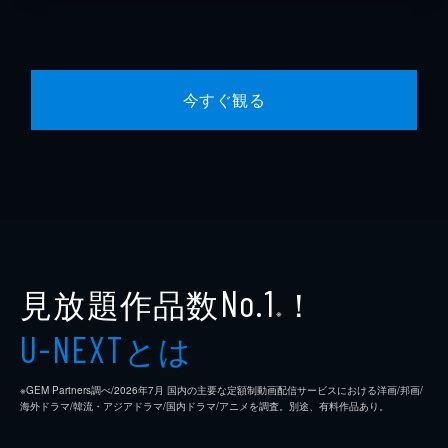
今すぐ観る
見放題作品数
！
No.1
※
とは
U-NEXT
※GEM Partners調べ/2026年7⽉ 国内の主要な定額制動画配信サービスにおける洋画/邦画/
海外ドラマ/韓流・アジアドラマ/国内ドラマ/アニメを調査。別途、有料作品あり。