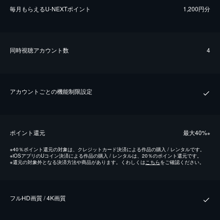
毎⽉もらえるU-NEXTポイント
1,200円分
同時視聴アカウント数
4
アカウントごとの機能制限設定
ポイント還元
最⼤40%
※
※
40％ポイント還元の対象は、クレジットカード決済による作品の購入 / レンタルです。
※
iOSアプリのUコイン決済による作品の購入 / レンタルは、20％のポイント還元です。
※
還元の対象外となる決済方法や商品があります。くわしくは
こちら
をご確認ください。
フルHD画質 / 4K画質