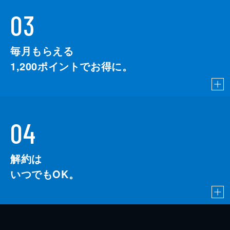
03
毎月もらえる
1,200
ポイントでお得に。
04
解約は
いつでもOK。