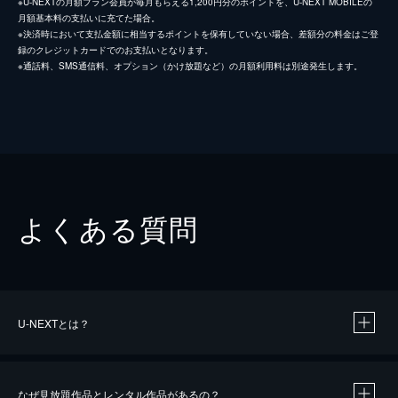
※U-NEXTの月額プラン会員が毎月もらえる1,200円分のポイントを、U-NEXT MOBILEの
月額基本料の支払いに充てた場合。
※決済時において支払金額に相当するポイントを保有していない場合、差額分の料金はご登
録のクレジットカードでのお支払いとなります。
※通話料、SMS通信料、オプション（かけ放題など）の月額利用料は別途発生します。
よくある質問
U-NEXTとは？
なぜ見放題作品とレンタル作品があるの？