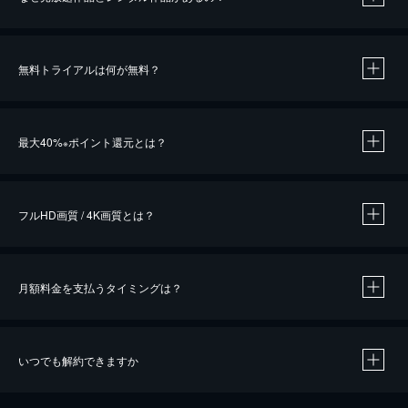
無料トライアルは何が無料？
※
最大40%
ポイント還元とは？
※
※
作品によって必要なポイントが異なります。
フルHD画質 / 4K画質とは？
月額料金を支払うタイミングは？
※
40％ポイント還元の対象は、クレジットカード決済による作品の購入 / レンタルです。
※
iOSアプリのUコイン決済による作品の購入 / レンタルは、20％のポイント還元です。
※
還元の対象外となる決済方法や商品があります。くわしくは
こちら
をご確認ください。
いつでも解約できますか