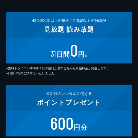
420,000
本以上の動画 /
210
誌以上の雑誌が
見放題
読み放題
0
31
日間
円
※
※無料トライアル期間終了日の翌日が属する月から月額料金が発生します。
※日割りでのご請求はいたしません。
最新作の
レンタルに使える
ポイント
プレゼント
600
円分