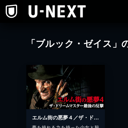
本文へスキップ
「ブルック・ゼイス」
エルム街の悪夢４／ザ・ドリームマスター最後の反撃
夢を操れる力を持った少女と殺