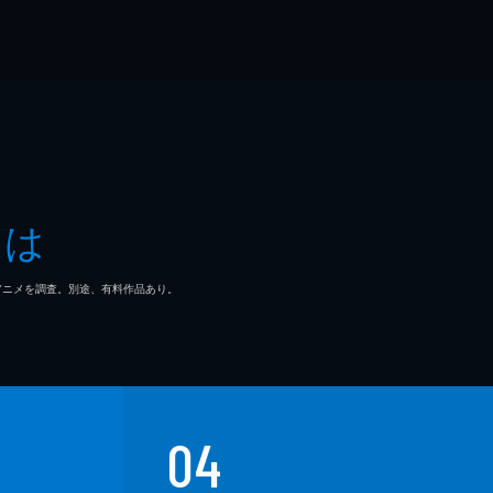
とは
マ/アニメを調査。別途、有料作品あり。
04