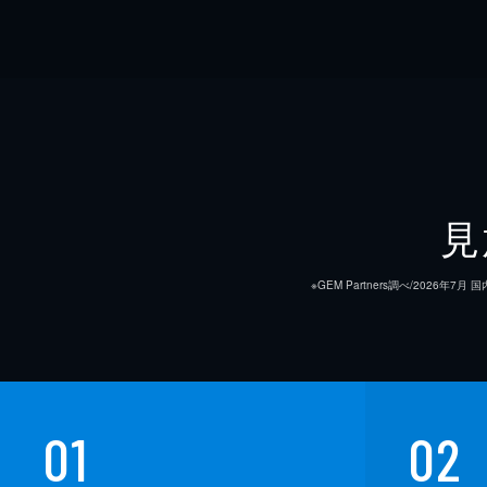
見
※GEM Partners調べ/20
01
02