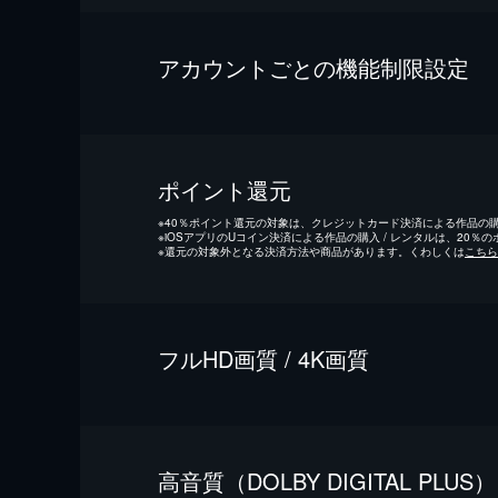
アカウントごとの機能制限設定
ポイント還元
※
40％ポイント還元の対象は、クレジットカード決済による作品の購入
※
iOSアプリのUコイン決済による作品の購入 / レンタルは、20％
※
還元の対象外となる決済方法や商品があります。くわしくは
こちら
フルHD画質 / 4K画質
⾼⾳質（DOLBY DIGITAL PLUS）