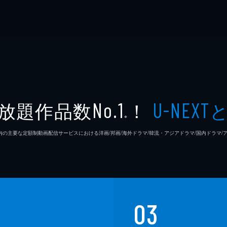
放題作品数
！
No.1
U-NEXT
※
26年7⽉ 国内の主要な定額制動画配信サービスにおける洋画/邦画/海外ドラマ/韓流・アジアドラマ/国内ドラ
03