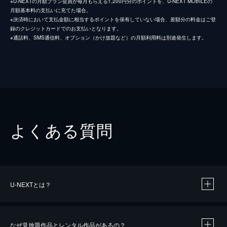
※U-NEXTの月額プラン会員が毎月もらえる1,200円分のポイントを、U-NEXT MOBILEの
月額基本料の支払いに充てた場合。
※決済時において支払金額に相当するポイントを保有していない場合、差額分の料金はご登
録のクレジットカードでのお支払いとなります。
※通話料、SMS通信料、オプション（かけ放題など）の月額利用料は別途発生します。
よくある質問
U-NEXTとは？
なぜ見放題作品とレンタル作品があるの？