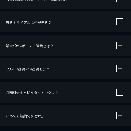
無料トライアルは何が無料？
※
最大40%
ポイント還元とは？
※
※
作品によって必要なポイントが異なります。
フルHD画質 / 4K画質とは？
月額料金を支払うタイミングは？
※
40％ポイント還元の対象は、クレジットカード決済による作品の購入 / レンタルです。
※
iOSアプリのUコイン決済による作品の購入 / レンタルは、20％のポイント還元です。
※
還元の対象外となる決済方法や商品があります。くわしくは
こちら
をご確認ください。
いつでも解約できますか