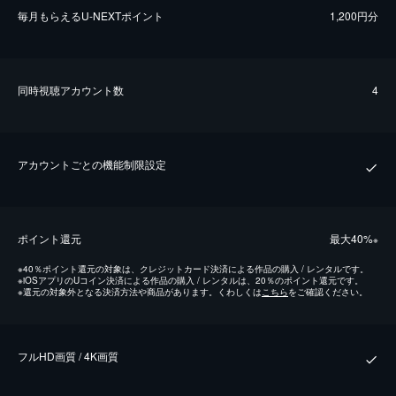
毎⽉もらえるU-NEXTポイント
1,200円分
同時視聴アカウント数
4
アカウントごとの機能制限設定
ポイント還元
最⼤40%
※
※
40％ポイント還元の対象は、クレジットカード決済による作品の購入 / レンタルです。
※
iOSアプリのUコイン決済による作品の購入 / レンタルは、20％のポイント還元です。
※
還元の対象外となる決済方法や商品があります。くわしくは
こちら
をご確認ください。
フルHD画質 / 4K画質