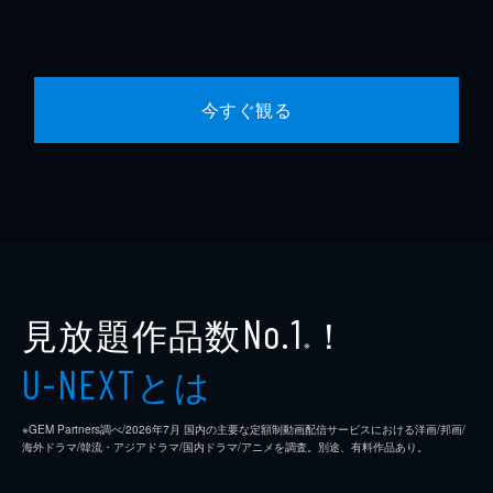
今すぐ観る
見放題作品数
！
No.1
※
とは
U-NEXT
※GEM Partners調べ/2026年7⽉ 国内の主要な定額制動画配信サービスにおける洋画/邦画/
海外ドラマ/韓流・アジアドラマ/国内ドラマ/アニメを調査。別途、有料作品あり。