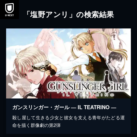
本文へスキップ
「塩野アンリ」の検索結果
ガンスリンガー・ガール ― IL TEATRINO ―
殺し屋して生きる少女と彼女を支える青年がたどる運
命を描く群像劇の第2弾