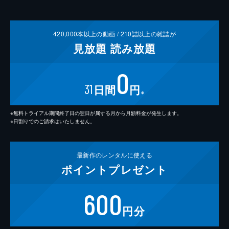
420,000
本以上の動画 /
210
誌以上の雑誌が
見放題
読み放題
0
31
日間
円
※
※無料トライアル期間終了日の翌日が属する月から月額料金が発生します。
※日割りでのご請求はいたしません。
最新作の
レンタルに使える
ポイント
プレゼント
600
円分