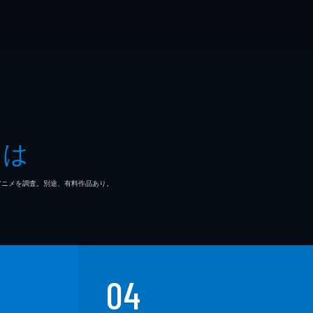
とは
マ/アニメを調査。別途、有料作品あり。
04