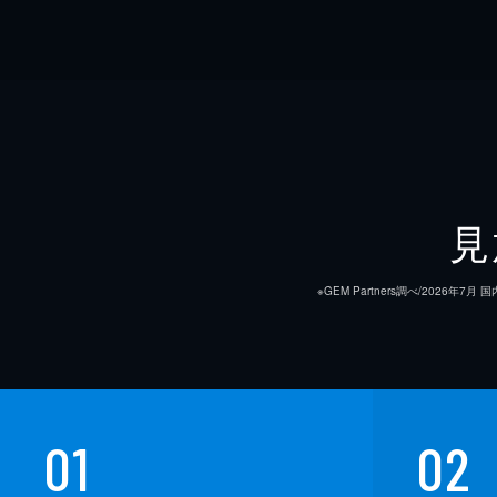
見
※GEM Partners調べ/20
01
02