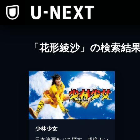
本文へスキップ
「花形綾沙」の検索結
少林少女
日本映画をぶち壊す、超絶カン