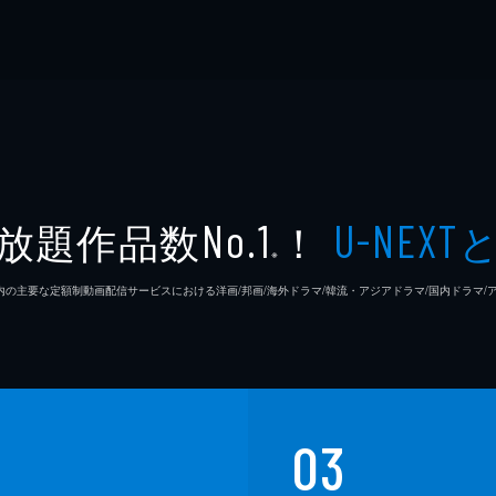
放題作品数
！
No.1
U-NEXT
※
26年7⽉ 国内の主要な定額制動画配信サービスにおける洋画/邦画/海外ドラマ/韓流・アジアドラマ/国内ドラ
03