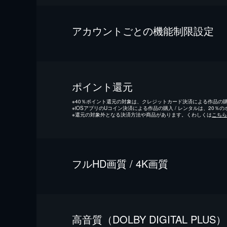
アカウントごとの機能制限設定
ポイント還元
※
40％ポイント還元の対象は、クレジットカード決済による作品の購入
※
iOSアプリのUコイン決済による作品の購入 / レンタルは、20％
※
還元の対象外となる決済方法や商品があります。くわしくは
こちら
フルHD画質 / 4K画質
⾼⾳質（DOLBY DIGITAL PLUS）