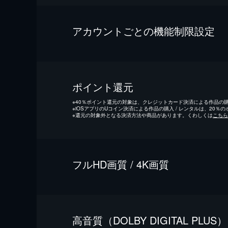
アカウントごとの機能制限設定
ポイント還元
※
40％ポイント還元の対象は、クレジットカード決済による作品の購入
※
iOSアプリのUコイン決済による作品の購入 / レンタルは、20％
※
還元の対象外となる決済方法や商品があります。くわしくは
こちら
フルHD画質 / 4K画質
⾼⾳質（DOLBY DIGITAL PLUS）