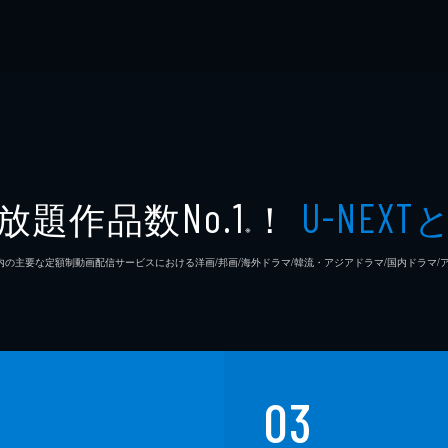
放題作品数
！
No.1
U-NEXT
※
26年7⽉ 国内の主要な定額制動画配信サービスにおける洋画/邦画/海外ドラマ/韓流・アジアドラマ/国内ドラ
03