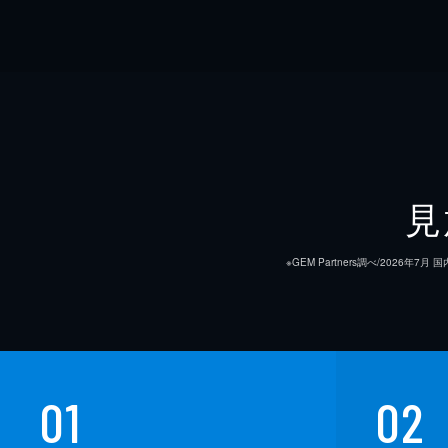
見
※GEM Partners調べ/20
01
02