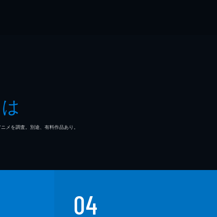
とは
マ/アニメを調査。別途、有料作品あり。
04