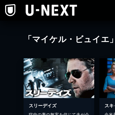
本文へスキップ
「マイケル・ビュイエ
スリーデイズ
スキ
獄中の妻の無実を信じて夫が企
全米