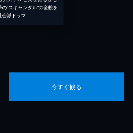
撃の“スキャンダル”の全貌を
社会派ドラマ
今すぐ観る