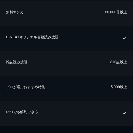
無料マンガ
20,000冊以上
U-NEXTオリジナル書籍読み放題
雑誌読み放題
210誌以上
プロが選ぶおすすめ特集
5,000以上
いつでも解約できる