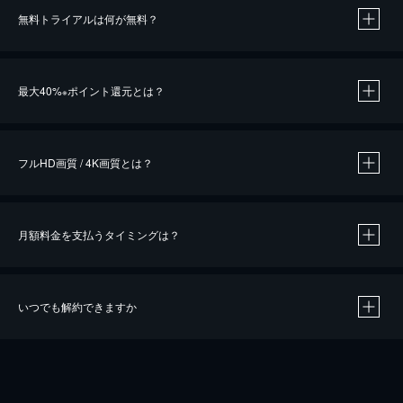
無料トライアルは何が無料？
※
最大40%
ポイント還元とは？
※
※
作品によって必要なポイントが異なります。
フルHD画質 / 4K画質とは？
月額料金を支払うタイミングは？
※
40％ポイント還元の対象は、クレジットカード決済による作品の購入 / レンタルです。
※
iOSアプリのUコイン決済による作品の購入 / レンタルは、20％のポイント還元です。
※
還元の対象外となる決済方法や商品があります。くわしくは
こちら
をご確認ください。
いつでも解約できますか