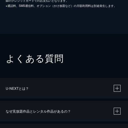
録のクレジットカードでのお支払いとなります。
※通話料、SMS通信料、オプション（かけ放題など）の月額利用料は別途発生します。
よくある質問
U-NEXTとは？
なぜ見放題作品とレンタル作品があるの？