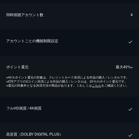
同時視聴アカウント数
4
アカウントごとの機能制限設定
ポイント還元
最⼤40%
※
※
40％ポイント還元の対象は、クレジットカード決済による作品の購入 / レンタルです。
※
iOSアプリのUコイン決済による作品の購入 / レンタルは、20％のポイント還元です。
※
還元の対象外となる決済方法や商品があります。くわしくは
こちら
をご確認ください。
フルHD画質 / 4K画質
⾼⾳質（DOLBY DIGITAL PLUS）