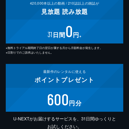
420,000
本以上の動画 /
210
誌以上の雑誌が
見放題
読み放題
0
31
日間
円
※
※無料トライアル期間終了日の翌日が属する月から月額料金が発生します。
※日割りでのご請求はいたしません。
最新作の
レンタルに使える
ポイント
プレゼント
600
円分
U-NEXTがお届けするサービスを、31日間ゆっくりと
お試しください。