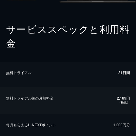
サービススペックと利用料
金
無料トライアル
31日間
無料トライアル後の⽉額料金
2,189円
（税込）
毎⽉もらえるU-NEXTポイント
1,200円分