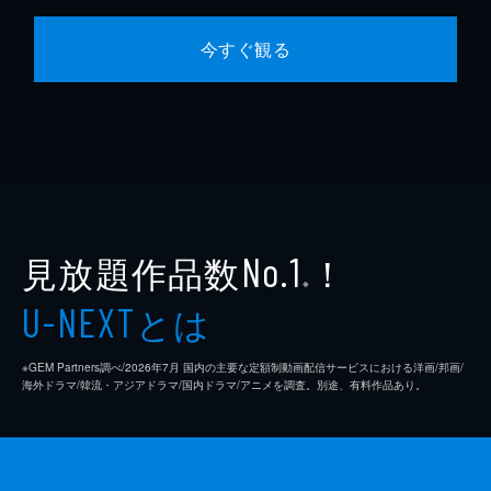
今すぐ観る
見放題作品数
！
No.1
※
とは
U-NEXT
※GEM Partners調べ/2026年7⽉ 国内の主要な定額制動画配信サービスにおける洋画/邦画/
海外ドラマ/韓流・アジアドラマ/国内ドラマ/アニメを調査。別途、有料作品あり。