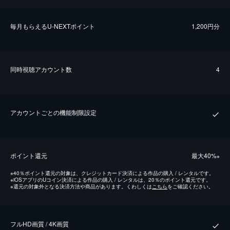
毎⽉もらえるU-NEXTポイント
1,200円分
同時視聴アカウント数
4
アカウントごとの機能制限設定
ポイント還元
最⼤40%
※
※
40％ポイント還元の対象は、クレジットカード決済による作品の購入 / レンタルです。
※
iOSアプリのUコイン決済による作品の購入 / レンタルは、20％のポイント還元です。
※
還元の対象外となる決済方法や商品があります。くわしくは
こちら
をご確認ください。
フルHD画質 / 4K画質