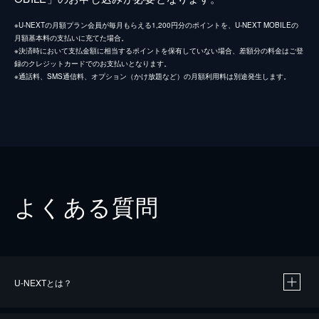
※U-NEXTの月額プラン会員が毎月もらえる1,200円分のポイントを、U-NEXT MOBILEの
月額基本料の支払いに充てた場合。
※決済時において支払金額に相当するポイントを保有していない場合、差額分の料金はご登
録のクレジットカードでのお支払いとなります。
※通話料、SMS通信料、オプション（かけ放題など）の月額利用料は別途発生します。
よくある質問
U-NEXTとは？