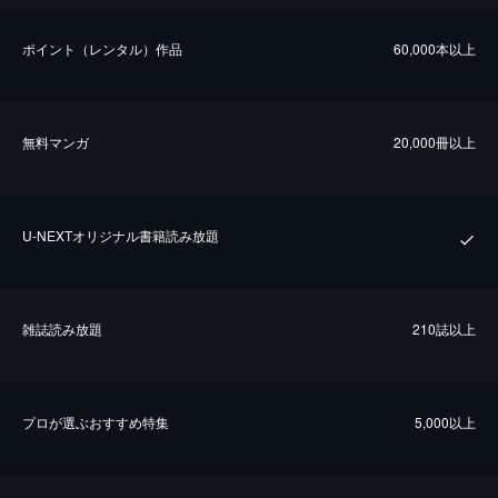
ポイント（レンタル）作品
60,000本以上
無料マンガ
20,000冊以上
U-NEXTオリジナル書籍読み放題
雑誌読み放題
210誌以上
プロが選ぶおすすめ特集
5,000以上