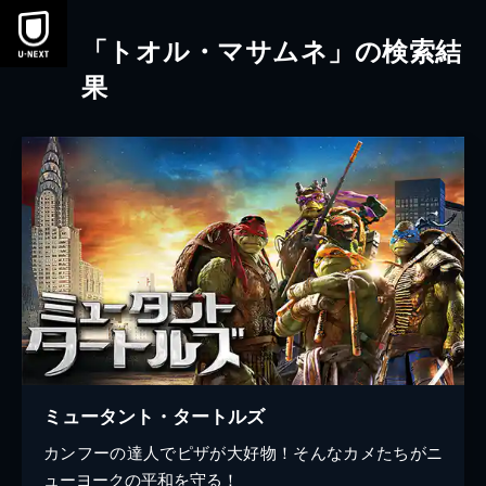
本文へスキップ
「トオル・マサムネ」の検索結
果
ミュータント・タートルズ
カンフーの達人でピザが大好物！そんなカメたちがニ
ューヨークの平和を守る！