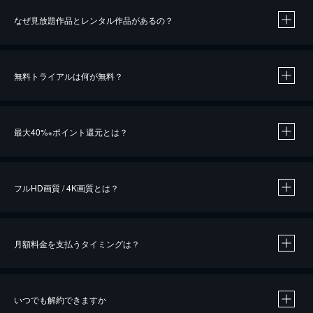
なぜ見放題作品とレンタル作品があるの？
無料トライアルは何が無料？
※
最大40%
ポイント還元とは？
※
※
作品によって必要なポイントが異なります。
フルHD画質 / 4K画質とは？
月額料金を支払うタイミングは？
※
40％ポイント還元の対象は、クレジットカード決済による作品の購入 / レンタルです。
※
iOSアプリのUコイン決済による作品の購入 / レンタルは、20％のポイント還元です。
※
還元の対象外となる決済方法や商品があります。くわしくは
こちら
をご確認ください。
いつでも解約できますか