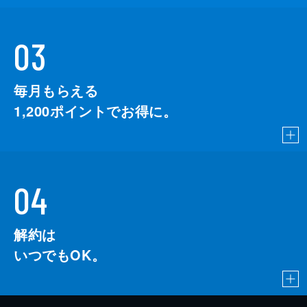
03
毎月もらえる
1,200
ポイントでお得に。
04
解約は
いつでもOK。