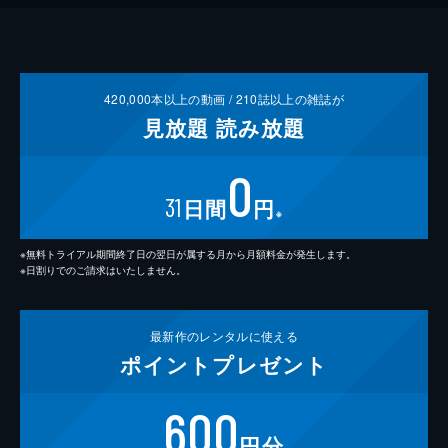
420,000
本以上の動画 /
210
誌以上の雑誌が
見放題
読み放題
0
31
日間
円
※
※無料トライアル期間終了日の翌日が属する月から月額料金が発生します。
※日割りでのご請求はいたしません。
最新作の
レンタルに使える
ポイント
プレゼント
600
円分