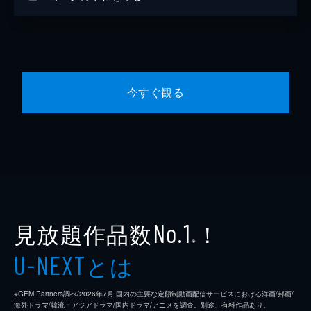
今すぐ観る
見放題作品数
！
No.1
※
とは
U-NEXT
※GEM Partners調べ/2026年7⽉ 国内の主要な定額制動画配信サービスにおける洋画/邦画/
海外ドラマ/韓流・アジアドラマ/国内ドラマ/アニメを調査。別途、有料作品あり。