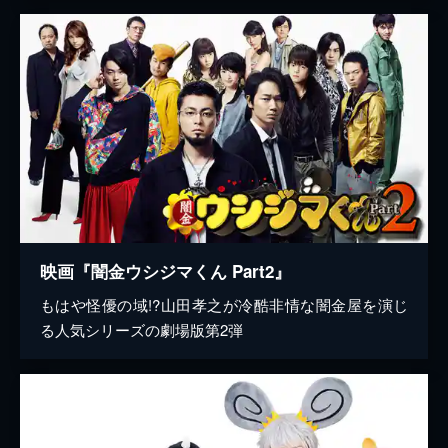
映画『闇金ウシジマくん Part2』
もはや怪優の域!?山田孝之が冷酷非情な闇金屋を演じ
る人気シリーズの劇場版第2弾