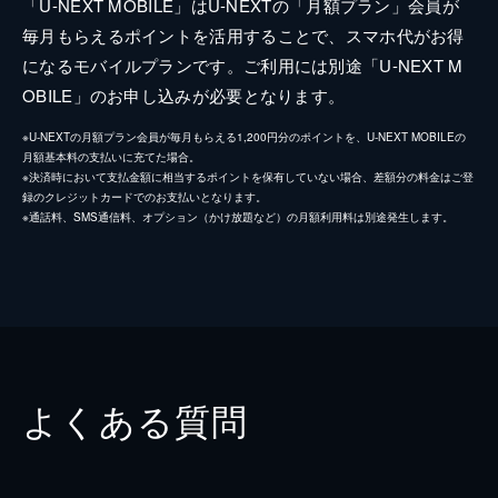
「U-NEXT MOBILE」はU-NEXTの「月額プラン」会員が
毎月もらえるポイントを活用することで、スマホ代がお得
になるモバイルプランです。ご利用には別途「U-NEXT M
OBILE」のお申し込みが必要となります。
※U-NEXTの月額プラン会員が毎月もらえる1,200円分のポイントを、U-NEXT MOBILEの
月額基本料の支払いに充てた場合。
※決済時において支払金額に相当するポイントを保有していない場合、差額分の料金はご登
録のクレジットカードでのお支払いとなります。
※通話料、SMS通信料、オプション（かけ放題など）の月額利用料は別途発生します。
よくある質問