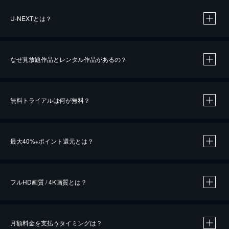
U-NEXTとは？
なぜ見放題作品とレンタル作品があるの？
無料トライアルは何が無料？
※
最大40%
ポイント還元とは？
※
※
作品によって必要なポイントが異なります。
フルHD画質 / 4K画質とは？
月額料金を支払うタイミングは？
※
40％ポイント還元の対象は、クレジットカード決済による作品の購入 / レンタルです。