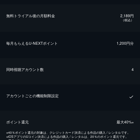
無料トライアル後の⽉額料金
2,189円
（税込）
毎⽉もらえるU-NEXTポイント
1,200円分
同時視聴アカウント数
4
アカウントごとの機能制限設定
ポイント還元
最⼤40%
※
※
40％ポイント還元の対象は、クレジットカード決済による作品の購入 / レンタルです。
※
iOSアプリのUコイン決済による作品の購入 / レンタルは、20％のポイント還元です。