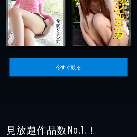
今すぐ観る
見放題作品数
！
No.1
※