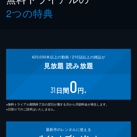
2つの特典
420,000
本以上の動画 /
210
誌以上の雑誌が
見放題
読み放題
0
31
日間
円
※
※無料トライアル期間終了日の翌日が属する月から月額料金が発生します。
※日割りでのご請求はいたしません。
最新作の
レンタルに使える