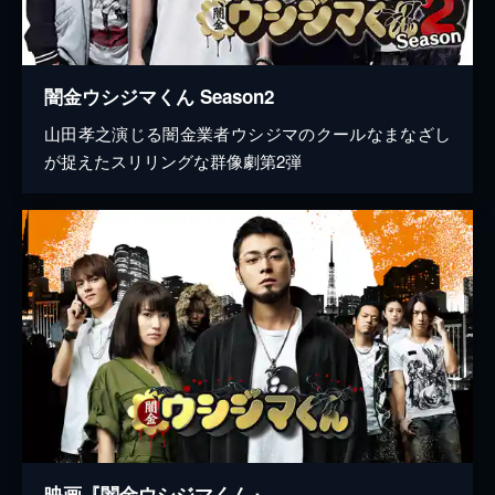
闇金ウシジマくん Season2
山田孝之演じる闇金業者ウシジマのクールなまなざし
が捉えたスリリングな群像劇第2弾
映画『闇金ウシジマくん』