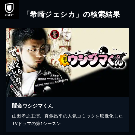
本文へスキップ
「希崎ジェシカ」の検索結果
闇金ウシジマくん
山田孝之主演、真鍋昌平の人気コミックを映像化した
TVドラマの第1シーズン