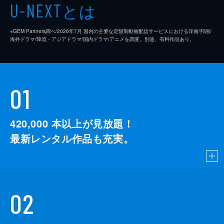
とは
U-NEXT
※GEM Partners調べ/2026年7⽉ 国内の主要な定額制動画配信サービスにおける洋画/邦画/
海外ドラマ/韓流・アジアドラマ/国内ドラマ/アニメを調査。別途、有料作品あり。
01
420,000
本以上が見放題！
最新レンタル作品も充実。
02