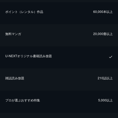
ポイント（レンタル）作品
60,000本以上
無料マンガ
20,000冊以上
U-NEXTオリジナル書籍読み放題
雑誌読み放題
210誌以上
プロが選ぶおすすめ特集
5,000以上