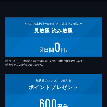
420,000
本以上の動画 /
210
誌以上の雑誌が
見放題
読み放題
0
31
日間
円
※
※無料トライアル期間終了日の翌日が属する月から月額料金が発生します。
※日割りでのご請求はいたしません。
最新作の
レンタルに使える
ポイント
プレゼント
600
円分