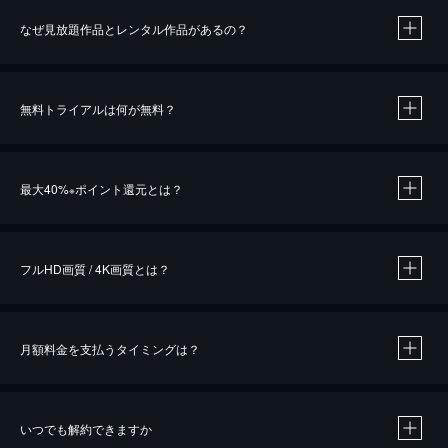
なぜ見放題作品とレンタル作品があるの？
無料トライアルは何が無料？
※
最大40%
ポイント還元とは？
※
※
作品によって必要なポイントが異なります。
フルHD画質 / 4K画質とは？
月額料金を支払うタイミングは？
※
40％ポイント還元の対象は、クレジットカード決済による作品の購入 / レンタルです。
※
iOSアプリのUコイン決済による作品の購入 / レンタルは、20％のポイント還元です。
※
還元の対象外となる決済方法や商品があります。くわしくは
こちら
をご確認ください。
いつでも解約できますか