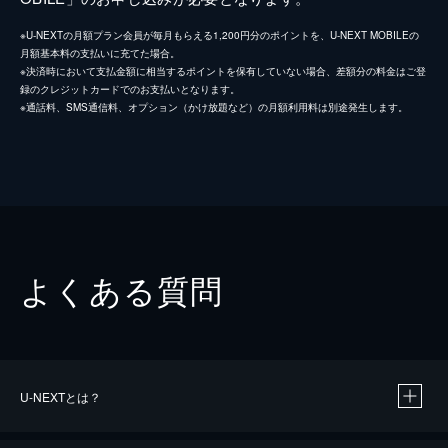
※U-NEXTの月額プラン会員が毎月もらえる1,200円分のポイントを、U-NEXT MOBILEの
月額基本料の支払いに充てた場合。
※決済時において支払金額に相当するポイントを保有していない場合、差額分の料金はご登
録のクレジットカードでのお支払いとなります。
※通話料、SMS通信料、オプション（かけ放題など）の月額利用料は別途発生します。
よくある質問
U-NEXTとは？