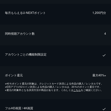
毎⽉もらえるU-NEXTポイント
1,200円分
同時視聴アカウント数
4
アカウントごとの機能制限設定
ポイント還元
最⼤40%
※
※
40％ポイント還元の対象は、クレジットカード決済による作品の購入 / レンタルです。
※
iOSアプリのUコイン決済による作品の購入 / レンタルは、20％のポイント還元です。
※
還元の対象外となる決済方法や商品があります。くわしくは
こちら
をご確認ください。
フルHD画質 / 4K画質