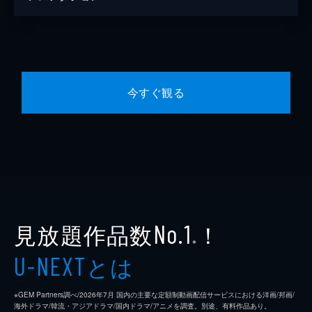
今すぐ観る
見放題作品数
！
No.1
※
とは
U-NEXT
※GEM Partners調べ/2026年7⽉ 国内の主要な定額制動画配信サービスにおける洋画/邦画/
海外ドラマ/韓流・アジアドラマ/国内ドラマ/アニメを調査。別途、有料作品あり。