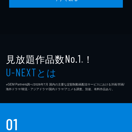
見放題作品数
！
No.1
※
とは
U-NEXT
※GEM Partners調べ/2026年7⽉ 国内の主要な定額制動画配信サービスにおける洋画/邦画/
海外ドラマ/韓流・アジアドラマ/国内ドラマ/アニメを調査。別途、有料作品あり。
01