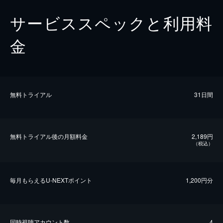
サービススペックと利用料
金
無料トライアル
31日間
無料トライアル後の⽉額料金
2,189円
（税込）
毎⽉もらえるU-NEXTポイント
1,200円分
同時視聴アカウント数
4