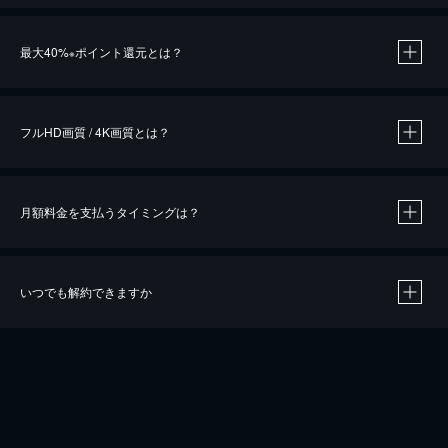
※
最大40%
ポイント還元とは？
※
※
作品によって必要なポイントが異なります。
フルHD画質 / 4K画質とは？
月額料金を支払うタイミングは？
※
40％ポイント還元の対象は、クレジットカード決済による作品の購入 / レンタルです。
※
iOSアプリのUコイン決済による作品の購入 / レンタルは、20％のポイント還元です。
※
還元の対象外となる決済方法や商品があります。くわしくは
こちら
をご確認ください。
いつでも解約できますか
こちら