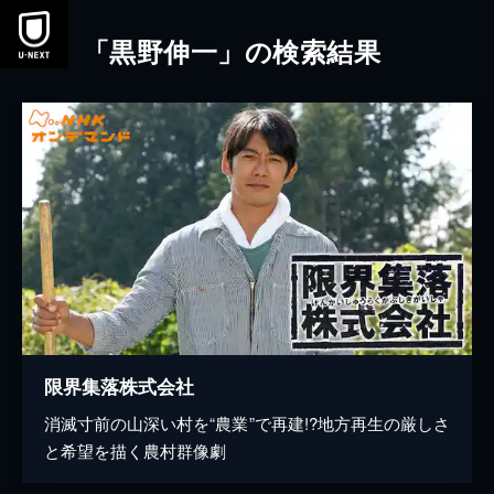
本文へスキップ
「黒野伸一」の検索結果
限界集落株式会社
消滅寸前の山深い村を“農業”で再建!?地方再生の厳しさ
と希望を描く農村群像劇