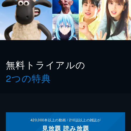
無料トライアルの
2つの特典
420,000
本以上の動画 /
210
誌以上の雑誌が
見放題
読み放題