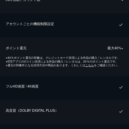
アカウントごとの機能制限設定
ポイント還元
最⼤40%
※
※
40％ポイント還元の対象は、クレジットカード決済による作品の購入 / レンタルです。
※
iOSアプリのUコイン決済による作品の購入 / レンタルは、20％のポイント還元です。
※
還元の対象外となる決済方法や商品があります。くわしくは
こちら
をご確認ください。
フルHD画質 / 4K画質
⾼⾳質（DOLBY DIGITAL PLUS）