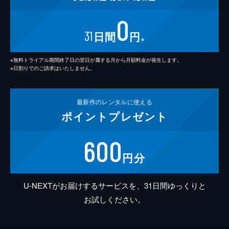
0
31
日間
円
※
※無料トライアル期間終了日の翌日が属する月から月額料金が発生します。
※日割りでのご請求はいたしません。
最新作の
レンタルに使える
ポイント
プレゼント
600
円分
U-NEXTがお届けするサービスを、31日間ゆっくりと
お試しください。