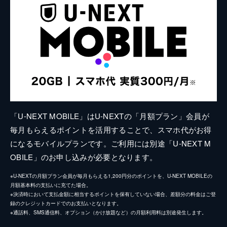
「U-NEXT MOBILE」はU-NEXTの「月額プラン」会員が
毎月もらえるポイントを活用することで、スマホ代がお得
になるモバイルプランです。ご利用には別途「U-NEXT M
OBILE」のお申し込みが必要となります。
※U-NEXTの月額プラン会員が毎月もらえる1,200円分のポイントを、U-NEXT MOBILEの
月額基本料の支払いに充てた場合。
※決済時において支払金額に相当するポイントを保有していない場合、差額分の料金はご登
録のクレジットカードでのお支払いとなります。
※通話料、SMS通信料、オプション（かけ放題など）の月額利用料は別途発生します。