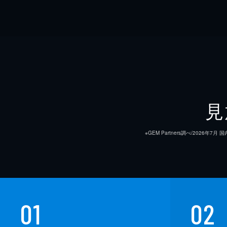
見
※GEM Partners調べ/20
01
02