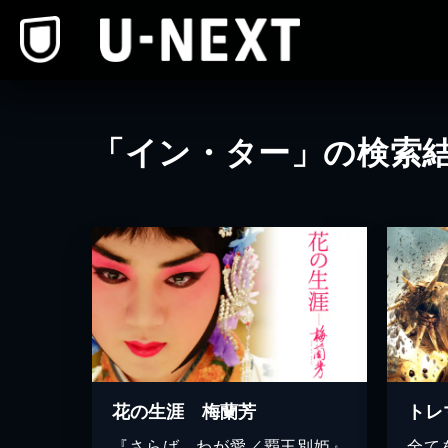
本文へスキップ
「イン・ター」の検索
花の生涯 梅蘭芳
トレ
『さらば、わが愛／覇王別姫』
全て