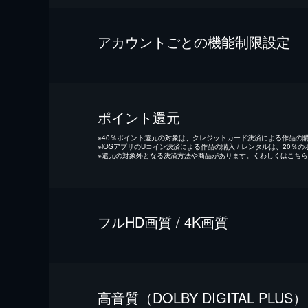
アカウントごとの機能制限設定
ポイント還元
※
40％ポイント還元の対象は、クレジットカード決済による作品の購入
※
iOSアプリのUコイン決済による作品の購入 / レンタルは、20％
※
還元の対象外となる決済方法や商品があります。くわしくは
こちら
フルHD画質 / 4K画質
⾼⾳質（DOLBY DIGITAL PLUS）