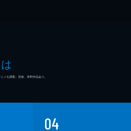
とは
マ/アニメを調査。別途、有料作品あり。
04