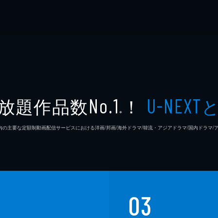
放題作品数
！
No.1
U-NEXT
※
26年7⽉ 国内の主要な定額制動画配信サービスにおける洋画/邦画/海外ドラマ/韓流・アジアドラマ/国内ドラ
03