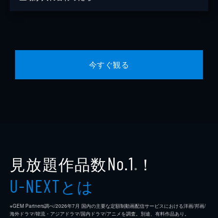
今すぐ観る
見放題作品数
！
No.1
※
とは
U-NEXT
※GEM Partners調べ/2026年7⽉ 国内の主要な定額制動画配信サービスにおける洋画/邦画/
海外ドラマ/韓流・アジアドラマ/国内ドラマ/アニメを調査。別途、有料作品あり。