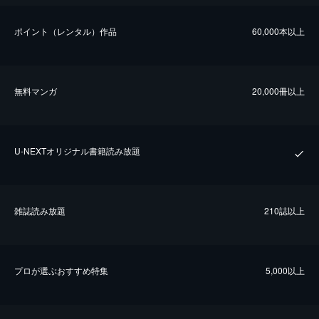
ポイント（レンタル）作品
60,000本以上
無料マンガ
20,000冊以上
U-NEXTオリジナル書籍読み放題
雑誌読み放題
210誌以上
プロが選ぶおすすめ特集
5,000以上