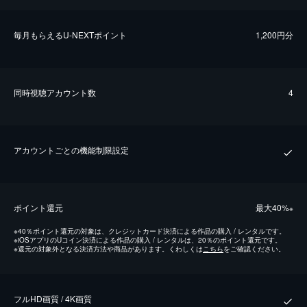
毎⽉もらえるU-NEXTポイント
1,200円分
同時視聴アカウント数
4
アカウントごとの機能制限設定
ポイント還元
最⼤40%
※
※
40％ポイント還元の対象は、クレジットカード決済による作品の購入 / レンタルです。
※
iOSアプリのUコイン決済による作品の購入 / レンタルは、20％のポイント還元です。
※
還元の対象外となる決済方法や商品があります。くわしくは
こちら
をご確認ください。
フルHD画質 / 4K画質