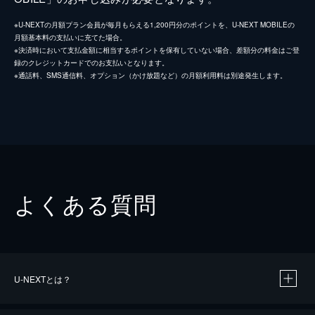
※U-NEXTの月額プラン会員が毎月もらえる1,200円分のポイントを、U-NEXT MOBILEの
月額基本料の支払いに充てた場合。
※決済時において支払金額に相当するポイントを保有していない場合、差額分の料金はご登
録のクレジットカードでのお支払いとなります。
※通話料、SMS通信料、オプション（かけ放題など）の月額利用料は別途発生します。
よくある質問
U-NEXTとは？