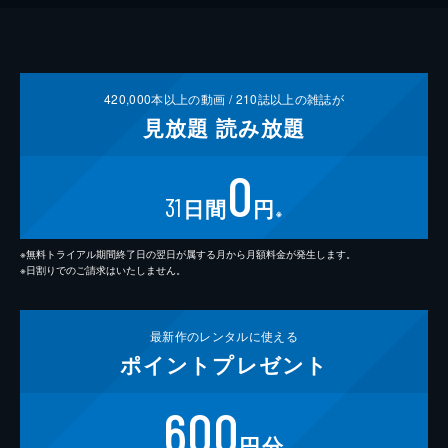
420,000
本以上の動画 /
210
誌以上の雑誌が
見放題
読み放題
0
31
日間
円
※
※無料トライアル期間終了日の翌日が属する月から月額料金が発生します。
※日割りでのご請求はいたしません。
最新作の
レンタルに使える
ポイント
プレゼント
600
円分