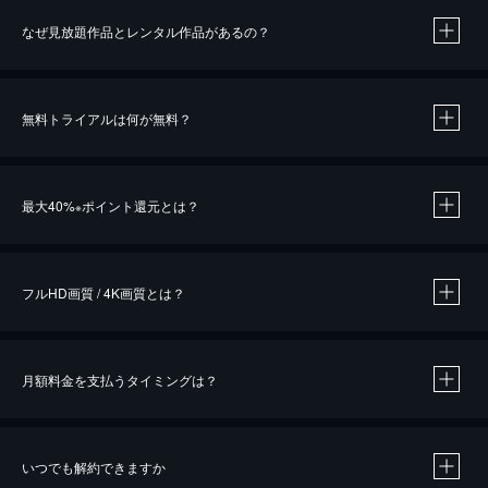
なぜ見放題作品とレンタル作品があるの？
無料トライアルは何が無料？
※
最大40%
ポイント還元とは？
※
※
作品によって必要なポイントが異なります。
フルHD画質 / 4K画質とは？
月額料金を支払うタイミングは？
※
40％ポイント還元の対象は、クレジットカード決済による作品の購入 / レンタルです。
※
iOSアプリのUコイン決済による作品の購入 / レンタルは、20％のポイント還元です。
※
還元の対象外となる決済方法や商品があります。くわしくは
こちら
をご確認ください。
いつでも解約できますか