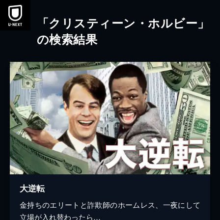
本文へスキップ
「クリスティーン・ホルビー」
の検索結果
大逆転
金持ちのエリートと詐欺師のホームレス、一夜にして
立場が入れ替わったら…