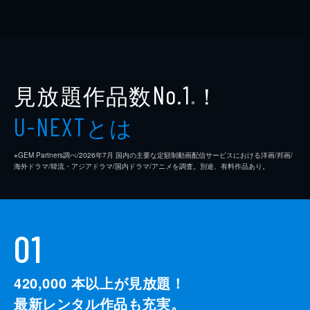
見放題作品数
！
No.1
※
とは
U-NEXT
※GEM Partners調べ/2026年7⽉ 国内の主要な定額制動画配信サービスにおける洋画/邦画/
海外ドラマ/韓流・アジアドラマ/国内ドラマ/アニメを調査。別途、有料作品あり。
01
420,000
本以上が見放題！
最新レンタル作品も充実。