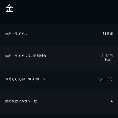
金
無料トライアル
31日間
無料トライアル後の⽉額料金
2,189円
（税込）
毎⽉もらえるU-NEXTポイント
1,200円分
同時視聴アカウント数
4