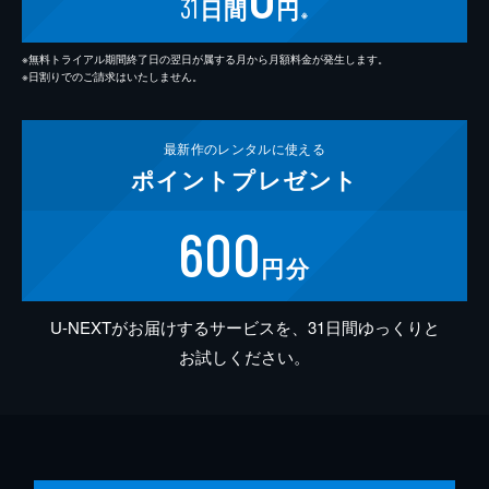
31
日間
円
※
※無料トライアル期間終了日の翌日が属する月から月額料金が発生します。
※日割りでのご請求はいたしません。
最新作の
レンタルに使える
ポイント
プレゼント
600
円分
U-NEXTがお届けするサービスを、31日間ゆっくりと
お試しください。