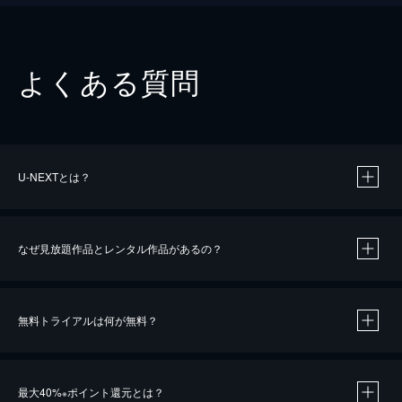
よくある質問
U-NEXTとは？
なぜ見放題作品とレンタル作品があるの？
無料トライアルは何が無料？
※
最大40%
ポイント還元とは？
※