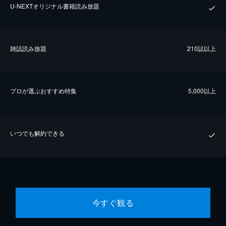
U-NEXTオリジナル書籍読み放題
雑誌読み放題
210誌以上
プロが選ぶおすすめ特集
5,000以上
いつでも解約できる
今すぐ観る