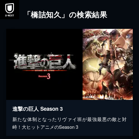
本文へスキップ
「橋詰知久」の検索結果
進撃の巨人 Season 3
新たな体制となったリヴァイ班が最強最悪の敵と対
峙！大ヒットアニメのSeason 3