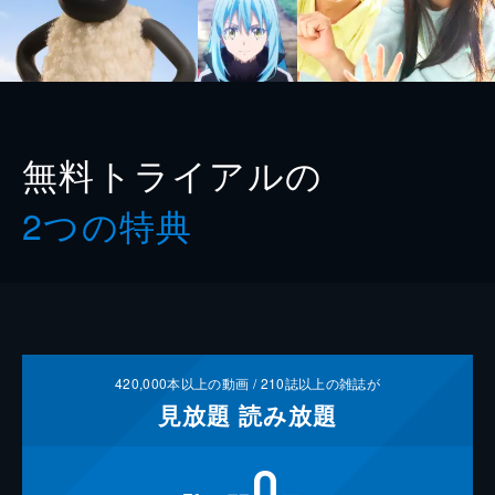
無料トライアルの
2つの特典
420,000
本以上の動画 /
210
誌以上の雑誌が
見放題
読み放題
0