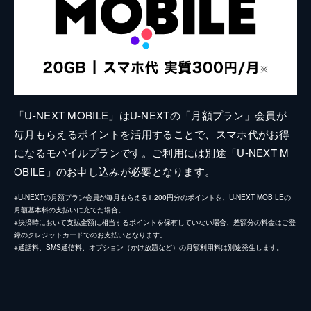
「U-NEXT MOBILE」はU-NEXTの「月額プラン」会員が
毎月もらえるポイントを活用することで、スマホ代がお得
になるモバイルプランです。ご利用には別途「U-NEXT M
OBILE」のお申し込みが必要となります。
※U-NEXTの月額プラン会員が毎月もらえる1,200円分のポイントを、U-NEXT MOBILEの
月額基本料の支払いに充てた場合。
※決済時において支払金額に相当するポイントを保有していない場合、差額分の料金はご登
録のクレジットカードでのお支払いとなります。
※通話料、SMS通信料、オプション（かけ放題など）の月額利用料は別途発生します。