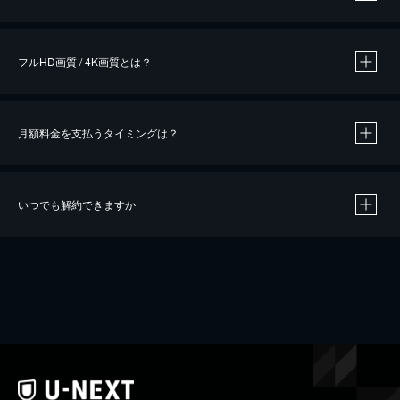
※
作品によって必要なポイントが異なります。
フルHD画質 / 4K画質とは？
月額料金を支払うタイミングは？
※
40％ポイント還元の対象は、クレジットカード決済による作品の購入 / レンタルです。
※
iOSアプリのUコイン決済による作品の購入 / レンタルは、20％のポイント還元です。
※
還元の対象外となる決済方法や商品があります。くわしくは
こちら
をご確認ください。
いつでも解約できますか
こちら