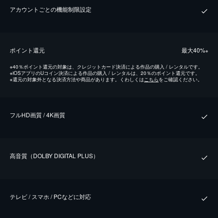
アカウントごとの機能制限設定
ポイント還元
最⼤40%
※
※
40％ポイント還元の対象は、クレジットカード決済による作品の購入 / レンタルです。
※
iOSアプリのUコイン決済による作品の購入 / レンタルは、20％のポイント還元です。
※
還元の対象外となる決済方法や商品があります。くわしくは
こちら
をご確認ください。
フルHD画質 / 4K画質
⾼⾳質（DOLBY DIGITAL PLUS）
テレビ / スマホ / PCなどに対応