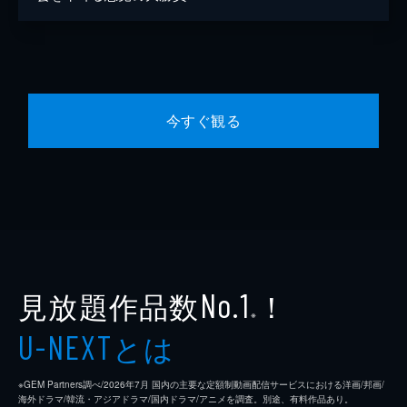
今すぐ観る
見放題作品数
！
No.1
※
とは
U-NEXT
※GEM Partners調べ/2026年7⽉ 国内の主要な定額制動画配信サービスにおける洋画/邦画/
海外ドラマ/韓流・アジアドラマ/国内ドラマ/アニメを調査。別途、有料作品あり。