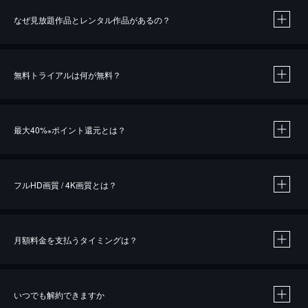
なぜ見放題作品とレンタル作品があるの？
無料トライアルは何が無料？
※
最大40%
ポイント還元とは？
※
※
作品によって必要なポイントが異なります。
フルHD画質 / 4K画質とは？
月額料金を支払うタイミングは？
※
40％ポイント還元の対象は、クレジットカード決済による作品の購入 / レンタルです。
※
iOSアプリのUコイン決済による作品の購入 / レンタルは、20％のポイント還元です。
※
還元の対象外となる決済方法や商品があります。くわしくは
こちら
をご確認ください。
いつでも解約できますか