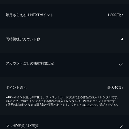
毎⽉もらえるU-NEXTポイント
1,200円分
同時視聴アカウント数
4
アカウントごとの機能制限設定
ポイント還元
最⼤40%
※
※
40％ポイント還元の対象は、クレジットカード決済による作品の購入 / レンタルです。
※
iOSアプリのUコイン決済による作品の購入 / レンタルは、20％のポイント還元です。
※
還元の対象外となる決済方法や商品があります。くわしくは
こちら
をご確認ください。
フルHD画質 / 4K画質