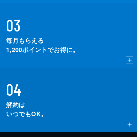
03
毎月もらえる
1,200
ポイントでお得に。
04
解約は
いつでもOK。