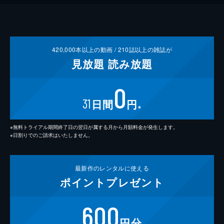
420,000
本以上の動画 /
210
誌以上の雑誌が
見放題
読み放題
0
31
日間
円
※
※無料トライアル期間終了日の翌日が属する月から月額料金が発生します。
※日割りでのご請求はいたしません。
最新作の
レンタルに使える
ポイント
プレゼント
600
円分