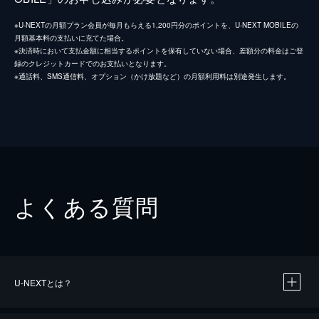
※U-NEXTの月額プラン会員が毎月もらえる1,200円分のポイントを、U-NEXT MOBILEの
月額基本料の支払いに充てた場合。
※決済時において支払金額に相当するポイントを保有していない場合、差額分の料金はご登
録のクレジットカードでのお支払いとなります。
※通話料、SMS通信料、オプション（かけ放題など）の月額利用料は別途発生します。
よくある質問
U-NEXTとは？