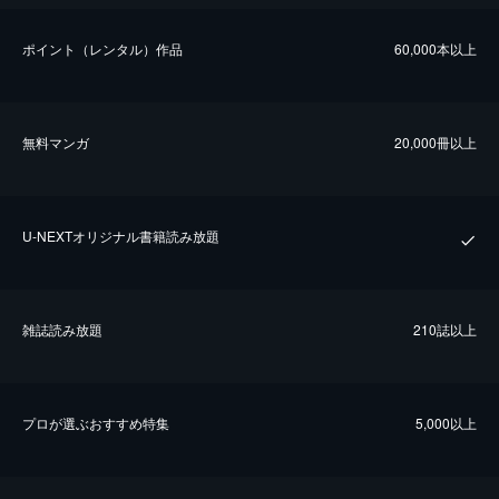
ポイント（レンタル）作品
60,000本以上
無料マンガ
20,000冊以上
U-NEXTオリジナル書籍読み放題
雑誌読み放題
210誌以上
プロが選ぶおすすめ特集
5,000以上