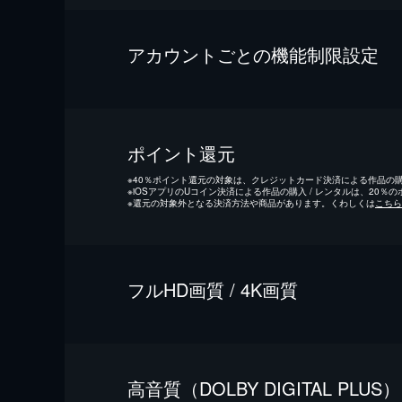
アカウントごとの機能制限設定
ポイント還元
※
40％ポイント還元の対象は、クレジットカード決済による作品の購入
※
iOSアプリのUコイン決済による作品の購入 / レンタルは、20％
※
還元の対象外となる決済方法や商品があります。くわしくは
こちら
フルHD画質 / 4K画質
⾼⾳質（DOLBY DIGITAL PLUS）