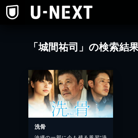
本文へスキップ
「城間祐司」の検索結
洗骨
沖縄の一部に今も残る風習“洗