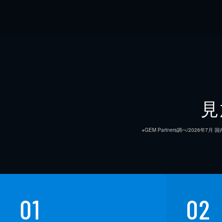
見
※GEM Partners調べ/20
01
02