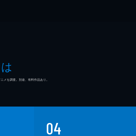
とは
マ/アニメを調査。別途、有料作品あり。
04