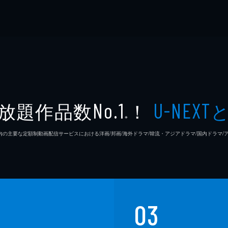
放題作品数
！
No.1
U-NEXT
※
26年7⽉ 国内の主要な定額制動画配信サービスにおける洋画/邦画/海外ドラマ/韓流・アジアドラマ/国内ドラ
03